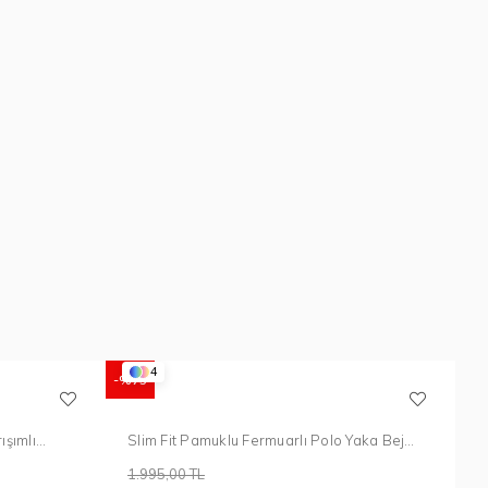
4
%75
ışımlı
Slim Fit Pamuklu Fermuarlı Polo Yaka Bej
Tişört Ts 871
1.995,00 TL