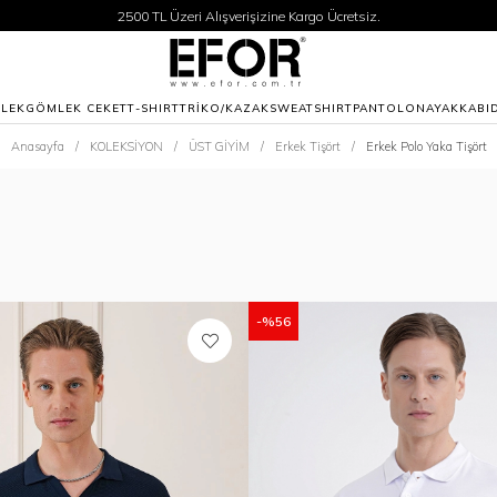
2500 TL Üzeri Alışverişizine Kargo Ücretsiz.
Siparişleriniz 1-3 iş günü içerisinde kargoya verilecektir.
2500 TL Üzeri Alışverişizine Kargo Ücretsiz.
Siparişleriniz 1-3 iş günü içerisinde kargoya verilecektir.
LEK
GÖMLEK CEKET
T-SHIRT
TRİKO/KAZAK
SWEATSHIRT
PANTOLON
AYAKKABI
Anasayfa
KOLEKSİYON
ÜST GİYİM
Erkek Tişört
Erkek Polo Yaka Tişört
%56