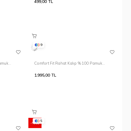
499,00 TL
9
Pamuk
Comfort Fit Rahat Kalıp %100 Pamuk
işört TS 931
Kıvrılmaz Yaka Bej Lacivert Polo Yaka Tişört
TS 931
1.995,00 TL
5
%82