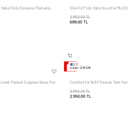
o Yaka Fitilli Dokuma Pamuklu
Slim Fit Polo Yaka Kısa Kol %1
t TS 904
Siyah Triko Tr 868
3.950,00 TL
699,00 TL
2
%25
YENI ÜRÜN
 Esnek Pamuk Düğmeli Mavi Polo
Comfort Fit %97 Pamuk Tam Fer
Ts 886
Yaka Siyah Tişört TS 918
3.950,00 TL
2.950,00 TL