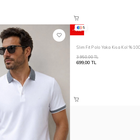
5
%82
Slim Fit Polo Yaka Kısa Kol %1
Mavi Triko Tr 868
3.950,00 TL
699,00 TL