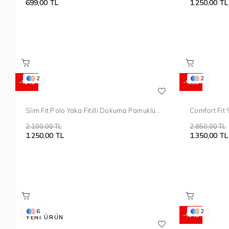
699,00 TL
1.250,00 TL
2
2
%40
%53
Slim Fit Polo Yaka Fitilli Dokuma Pamuklu
Comfort Fit
Beyaz Tişört TS 904
Fermuarlı Po
2.100,00 TL
2.850,00 TL
1.250,00 TL
1.350,00 TL
6
2
%40
YENI ÜRÜN