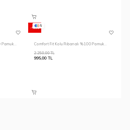
5
%56
00 Pamuk
Comfort Fit Kolu Ribanalı %100 Pamuk
Düğmeli Lacivert Polo Yaka Tişört TS 922
2.250,00 TL
995,00 TL