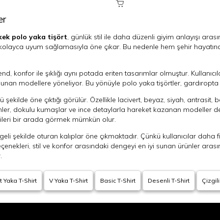
er
kek polo yaka tişört
, günlük stil ile daha düzenli giyim anlayışı ar
na kolayca uyum sağlamasıyla öne çıkar. Bu nedenle hem şehir hayatın
, konfor ile şıklığı aynı potada eriten tasarımlar olmuştur. Kullanıcılar
nan modellere yöneliyor. Bu yönüyle polo yaka tişörtler, gardıropta sı
kilde öne çıktığı görülür. Özellikle lacivert, beyaz, siyah, antrasit, b
er, dokulu kumaşlar ve ince detaylarla hareket kazanan modeller de 
ileri bir arada görmek mümkün olur.
li şekilde oturan kalıplar öne çıkmaktadır. Çünkü kullanıcılar daha f
çenekleri, stil ve konfor arasındaki dengeyi en iyi sunan ürünler aras
.
ğildir. Serin havalarda ya da daha düzenli kombinlerde öne çıkan
polo 
t Yaka T-Shirt
V Yaka T-Shirt
Basic T-Shirt
Desenli T-Shirt
Çizgili
ş bir görünüm sunar. Böylece yaz aylarından ilkbahar-sonbahar geçişler
de ama karakterli, rahat ama özenli ve zamansız ama güncel ürünleri 