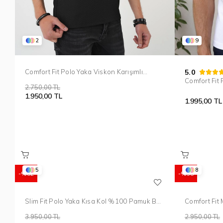
2
9
Comfort Fit Polo Yaka Viskon Karışımlı
5.0
Armürlü Siyah Tişört TS 901
Comfort Fit
2.750,00 TL
Kıvrılmaz Y
1.950,00 TL
931
1.995,00 TL
5
8
%82
%58
Slim Fit Polo Yaka Kısa Kol %100 Pamuk Bej
Comfort Fit 
Triko Tr 868
Yaka Turunc
3.950,00 TL
2.950,00 TL