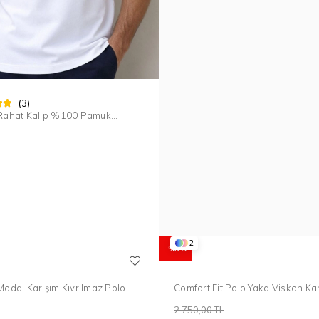
(3)
 Rahat Kalıp %100 Pamuk
aka Beyaz Polo Yaka Tişört TS
2
%29
Modal Karışım Kıvrılmaz Polo
Comfort Fit Polo Yaka Viskon Kar
u Tişört TS 903
Armürlü Beyaz Tişört TS 901
2.750,00 TL