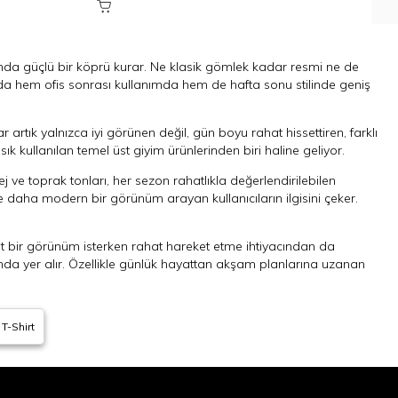
asında güçlü bir köprü kurar. Ne klasik gömlek kadar resmi ne de
da hem ofis sonrası kullanımda hem de hafta sonu stilinde geniş
 artık yalnızca iyi görünen değil, gün boyu rahat hissettiren, farklı
k kullanılan temel üst giyim ürünlerinden biri haline geliyor.
ej ve toprak tonları, her sezon rahatlıkla değerlendirilebilen
daha modern bir görünüm arayan kullanıcıların ilgisini çeker.
it bir görünüm isterken rahat hareket etme ihtiyacından da
ında yer alır. Özellikle günlük hayattan akşam planlarına uzanan
yaka uzun kollu tişört
alternatifleri de erkek giyiminde dikkat
 T-Shirt
ine kadar polo yaka tişört kategorisi yılın farklı dönemlerinde
öne çıkarıyor. Bu da polo yaka tişörtleri modern erkek