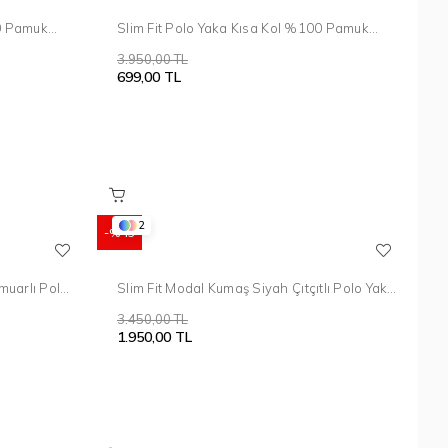
00 Pamuk
Slim Fit Polo Yaka Kısa Kol %100 Pamuk
Beyaz Triko Tr 868
3.950,00 TL
699,00 TL
2
%43
muarlı Polo
Slim Fit Modal Kumaş Siyah Çıtçıtlı Polo Yaka
Tişört TS 923
3.450,00 TL
1.950,00 TL