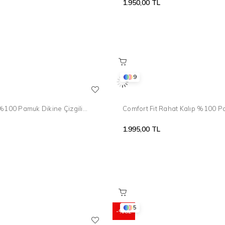
1.950,00 TL
9
 %100 Pamuk Dikine Çizgili
Comfort Fit Rahat Kalıp %100 
lo Yaka Bej Tişört TS 906
Kıvrılmaz Yaka Mavi Polo Yaka T
1.995,00 TL
5
%82