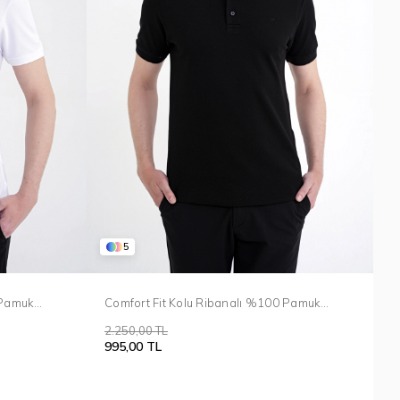
5
 Pamuk
Comfort Fit Kolu Ribanalı %100 Pamuk
 TS 922
Düğmeli Siyah Polo Yaka Tişört TS 922
2.250,00 TL
995,00 TL