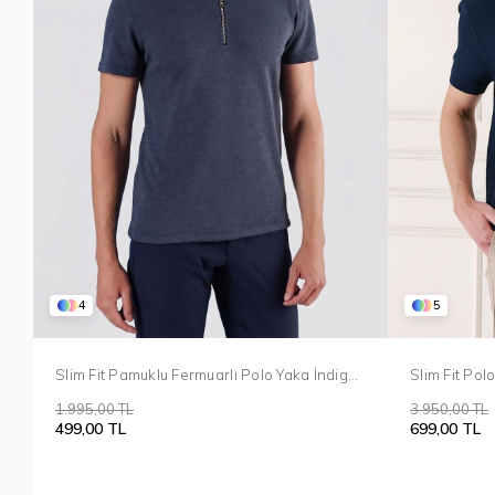
5
4
Slim Fit Po
Slim Fit Pamuklu Fermuarlı Polo Yaka İndigo
Lacivert Tri
Tişört Ts 871
3.950,00 TL
1.995,00 TL
699,00 TL
499,00 TL