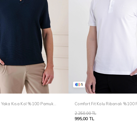
5
lo Yaka Kısa Kol %100 Pamuk
Comfort Fit Kolu Ribanalı %100
ko Tr 868
Düğmeli Beyaz Polo Yaka Tişört
2.250,00 TL
995,00 TL