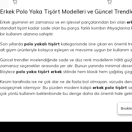
Erkek Polo Yaka Tişört Modelleri ve Güncel Trendl
Erkek giyiminin en zamansız ve en işlevsel parçalarından biri olan
er
standart tişört kadar sade olan bu parça, farklı kombin ihtiyaçları
bir kullanım alanına sahiptir.
Son yıllarda
polo yakalı tişört
kategorisinde öne çıkan en önemli trend
alt giyim ürünleriyle kolayca eşleşen ve mevsime uygun bir kullanım su
Güncel trendler incelendiğinde sade ve düz renk modellerin hâlâ güçlü şe
zamansız seçenekler arasında yer alır. Bunun yanında minimal desenl
Böylece
polo yaka tişört erkek
stilinde hem klasik hem çağdaş çizg
Kesim tarafında ise ne çok dar ne de fazla bol olmayan, vücuda denge
vazgeçmek istemiyor. Bu yüzden modern kalıplı
erkek polo tişört
se
çok yönlü kullanım beklentisinde bu denge daha da önemli hale gelir
Öte yandan sezon trendleri yalnızca kısa kollu modellerle sınırlı de
Bisikle
çeker. Bu ürünler, tişört rahatlığını korurken daha tok ve toparlanmı
değerlendirilebilecek güçlü bir alan sunar.
Kısacası güncel trendler,
erkek polo yaka tişört modelleri
içinde sa
gardırobunun en güvenilir parçalarından biri haline getiriyor.