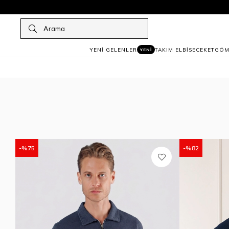
YENİ GELENLER
TAKIM ELBİSE
CEKET
GÖM
YENİ
%75
%82