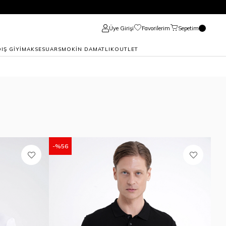
Üye Girişi
Favorilerim
Sepetim
DIŞ GİYİM
AKSESUAR
SMOKİN DAMATLIK
OUTLET
%56