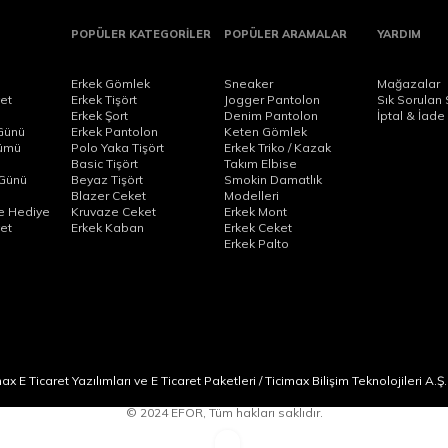
ını Tamamla
POPÜLER KATEGORİLER
POPÜLER ARAMALAR
YARDIM
yumlu, kullanışlı ve farklı ortamlara adapte olabilir olması gerekir. T
Erkek Gömlek
Sneaker
Mağazalar
li bir alternatif sunar. Koleksiyonda yer alan modeller; sade çizgiler,
et
Erkek Tişört
Jogger Pantolon
Sık Sorulan 
Erkek Şort
Denim Pantolon
İptal & İade
Günü
Erkek Pantolon
Keten Gömlek
n türüne rahatça uyum sağlamasıdır. Aynı ürün, doğru alt giyim ve d
nümü
Polo Yaka Tişört
Erkek Triko / Kazak
tişört
, doğru pantolon ve ayakkabı seçimi ile çok daha özenli bir gör
Basic Tişört
Takım Elbise
Günü
Beyaz Tişört
Smokin Damatlık
Blazer Ceket
Modelleri
ye Hediye
Kruvaze Ceket
Erkek Mont
kek tişört
kategorisinin daha düzenli ve rafine bir alternatifi olarak değe
et
Erkek Kaban
Erkek Ceket
ler de aynı sadeliği daha karakterli bir yaka yapısıyla sunar. Böylece 
Erkek Palto
u yüzeyler ya da ince desenli seçenekler de değerlendirilebilir. Bu yönü
a yer alan
erkek denim pantolon
, kumaş pantolon veya şort gibi farklı
abilir. Bu noktada
erkek ceket
, daha koyu ve güçlü bir görünüm aray
 E Ticaret Yazılımları ve E Ticaret Paketleri / Ticimax Bilişim Teknolojileri A.Ş.
dukça dengeli bir görüntü sunar. Böylece tek bir üst giyim parçası, far
© 2024 EFOR, Tüm hakları saklıdır.
yen erkekler için işlevsel, modern ve uzun ömürlü bir seçenek sunar.
 gardırop temeli oluşturmak mümkün olur.