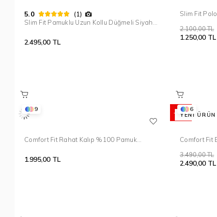
5.0
Slim Fit Pol
(1)
Siyah Tişör
Slim Fit Pamuklu Uzun Kollu Düğmeli Siyah
2.100,00 TL
Polo Yaka Tişört TS 893
1.250,00 TL
2.495,00 TL
9
6
%29
YENI ÜRÜN
Comfort Fit Rahat Kalıp %100 Pamuk
Comfort Fit
Kıvrılmaz Yaka Lacivert Kahverengi Polo
Yaka Tişört 
3.490,00 TL
Yaka Tişört TS 931
1.995,00 TL
2.490,00 TL