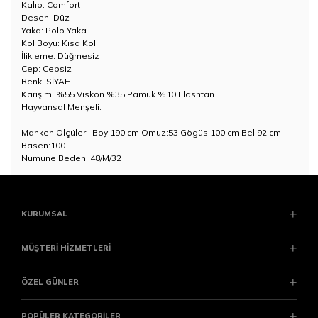
Kalıp: Comfort
Desen: Düz
Yaka: Polo Yaka
Kol Boyu: Kısa Kol
İlikleme: Düğmesiz
Cep: Cepsiz
Renk: SİYAH
Karışım: %55 Viskon %35 Pamuk %10 Elasntan
Hayvansal Menşeli:
Manken Ölçüleri: Boy:190 cm Omuz:53 Gögüs:100 cm Bel:92 cm
Basen:100
Numune Beden: 48/M/32
KURUMSAL
MÜŞTERİ HİZMETLERİ
ÖZEL GÜNLER
POPÜLER KATEGORİLER