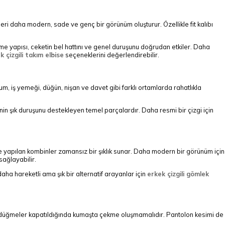
elleri daha modern, sade ve genç bir görünüm oluşturur. Özellikle fit kalıbı
ğme yapısı, ceketin bel hattını ve genel duruşunu doğrudan etkiler. Daha
k çizgili takım elbise
seçeneklerini değerlendirebilir.
unum, iş yemeği, düğün, nişan ve davet gibi farklı ortamlarda rahatlıkla
nin şık duruşunu destekleyen temel parçalardır. Daha resmi bir çizgi için
le yapılan kombinler zamansız bir şıklık sunar. Daha modern bir görünüm için
sağlayabilir.
 daha hareketli ama şık bir alternatif arayanlar için
erkek çizgili gömlek
ı ve düğmeler kapatıldığında kumaşta çekme oluşmamalıdır. Pantolon kesimi de