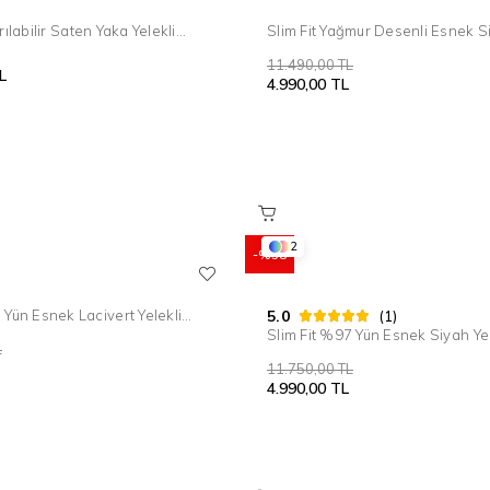
rılabilir Saten Yaka Yelekli
Slim Fit Yağmur Desenli Esnek Si
amatlık Smokin Takım Black
Takım Elbise TK 883
11.490,00 TL
L
4.990,00 TL
2
%58
 Yün Esnek Lacivert Yelekli
5.0
(1)
e TK 881
Slim Fit %97 Yün Esnek Siyah Ye
L
Elbise TK 881
11.750,00 TL
4.990,00 TL