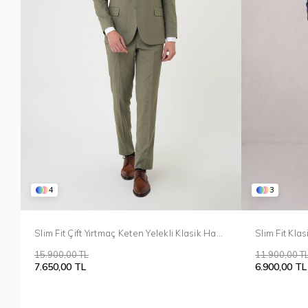
4
3
Slim Fit Çift Yırtmaç Keten Yelekli Klasik Haki
Slim Fit Kla
Takım Elbise Tk 914
Takım Elbis
15.900,00 TL
11.900,00 T
7.650,00 TL
6.900,00 TL