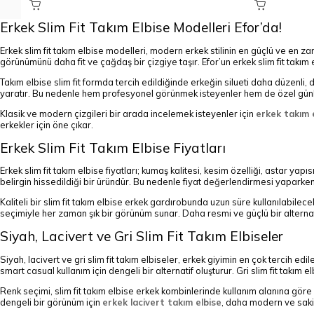
Erkek Slim Fit Takım Elbise Modelleri Efor’da!
Erkek slim fit takım elbise modelleri, modern erkek stilinin en güçlü ve en za
görünümünü daha fit ve çağdaş bir çizgiye taşır. Efor’un erkek slim fit takı
Takım elbise slim fit formda tercih edildiğinde erkeğin silueti daha düzenli,
yaratır. Bu nedenle hem profesyonel görünmek isteyenler hem de özel günlerde
Klasik ve modern çizgileri bir arada incelemek isteyenler için
erkek takım 
erkekler için öne çıkar.
Erkek Slim Fit Takım Elbise Fiyatları
Erkek slim fit takım elbise fiyatları; kumaş kalitesi, kesim özelliği, astar ya
belirgin hissedildiği bir üründür. Bu nedenle fiyat değerlendirmesi yaparken
Kaliteli bir slim fit takım elbise erkek gardırobunda uzun süre kullanılabil
seçimiyle her zaman şık bir görünüm sunar. Daha resmi ve güçlü bir alternati
Siyah, Lacivert ve Gri Slim Fit Takım Elbiseler
Siyah, lacivert ve gri slim fit takım elbiseler, erkek giyimin en çok tercih e
smart casual kullanım için dengeli bir alternatif oluşturur. Gri slim fit takım e
Renk seçimi, slim fit takım elbise erkek kombinlerinde kullanım alanına göre b
dengeli bir görünüm için
erkek lacivert takım elbise
, daha modern ve sakin 