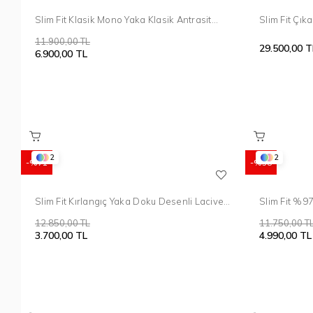
Slim Fit Klasik Mono Yaka Klasik Antrasit
Slim Fit Çıka
Takım Elbise Tk 2021
Parlement D
11.900,00 TL
034
29.500,00 T
6.900,00 TL
2
2
%71
%58
Slim Fit Kırlangıç Yaka Doku Desenli Lacivert
Slim Fit %97
Yelekli Takım Elbise TK 911
Takım Elbis
12.850,00 TL
11.750,00 T
3.700,00 TL
4.990,00 TL