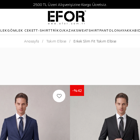
2500 TL Üzeri Alışverişizine Kargo Ücretsiz.
Siparişleriniz 1-3 iş günü içerisinde kargoya verilecektir.
2500 TL Üzeri Alışverişizine Kargo Ücretsiz.
Siparişleriniz 1-3 iş günü içerisinde kargoya verilecektir.
LEK
GÖMLEK CEKET
T-SHIRT
TRİKO/KAZAK
SWEATSHIRT
PANTOLON
AYAKKABI
Anasayfa
Takım Elbise
Erkek Slim Fit Takım Elbise
%42