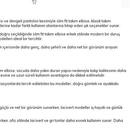
ı ve dengeli pantolon kesimiyle slim fit takım elbise, klasik takım
erine kadar farklı kullanım alanlarına hitap eden şık seçenekler sunar.
oğru seçildiğinde slim fit takım elbise erkek stilinde modern bir duruş
lleri ideal bir tercihtir.
iyon içerisinde daha genç, daha şehirli ve daha net bir görünüm arayan
 takım elbise, vücuda daha yakın duran yapısı nedeniyle kalıp kalitesinin daha
esine ve uzun süreli kullanım avantajına da dikkat edilmelidir.
anizasyonlarda tercih edilebilen bu modeller, doğru gömlek ve ayakkabı
i, güçlü ve net bir görünüm sunarken; lacivert modeller iş hayatı ve günlük
irken, ofis stilinde lacivert ve gri tonlar daha esnek kullanım sunar. Daha