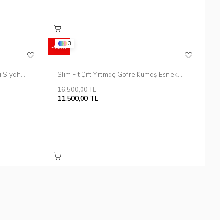
3
%30
i Siyah
Slim Fit Çift Yırtmaç Gofre Kumaş Esnek
Kahverengi Spor Takım Elbise TK 940
16.500,00 TL
11.500,00 TL