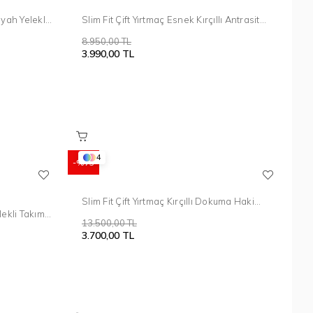
yah Yelekli
Slim Fit Çift Yırtmaç Esnek Kırçıllı Antrasit
Yelekli Takım Elbise TK 876
8.950,00 TL
3.990,00 TL
4
%73
Slim Fit Çift Yırtmaç Kırçıllı Dokuma Haki
Yelekli Takım Elbise TK 902
lekli Takım
13.500,00 TL
3.700,00 TL