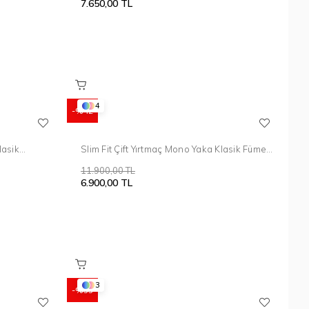
7.650,00 TL
4
%42
lasik
Slim Fit Çift Yırtmaç Mono Yaka Klasik Füme
Takım Elbise Tk 912
11.900,00 TL
6.900,00 TL
3
%55