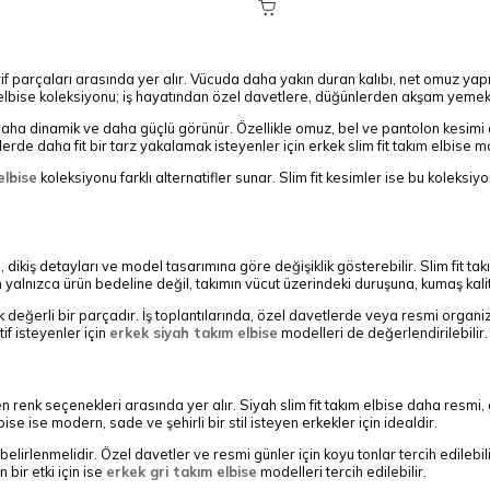
rif parçaları arasında yer alır. Vücuda daha yakın duran kalıbı, net omuz yapıs
m elbise koleksiyonu; iş hayatından özel davetlere, düğünlerden akşam yemekl
 daha dinamik ve daha güçlü görünür. Özellikle omuz, bel ve pantolon kesimi d
 daha fit bir tarz yakalamak isteyenler için erkek slim fit takım elbise mode
elbise
koleksiyonu farklı alternatifler sunar. Slim fit kesimler ise bu koleks
pısı, dikiş detayları ve model tasarımına göre değişiklik gösterebilir. Slim fit
 yalnızca ürün bedeline değil, takımın vücut üzerindeki duruşuna, kumaş kalit
ecek değerli bir parçadır. İş toplantılarında, özel davetlerde veya resmi org
f isteyenler için
erkek siyah takım elbise
modelleri de değerlendirilebilir.
dilen renk seçenekleri arasında yer alır. Siyah slim fit takım elbise daha resm
lbise ise modern, sade ve şehirli bir stil isteyen erkekler için idealdir.
elirlenmelidir. Özel davetler ve resmi günler için koyu tonlar tercih edilebil
bir etki için ise
erkek gri takım elbise
modelleri tercih edilebilir.