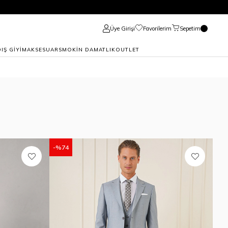
Üye Girişi
Favorilerim
Sepetim
DIŞ GİYİM
AKSESUAR
SMOKİN DAMATLIK
OUTLET
%74