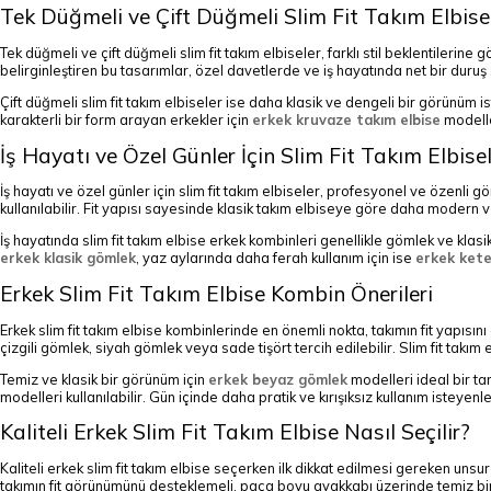
Tek Düğmeli ve Çift Düğmeli Slim Fit Takım Elbise
Tek düğmeli ve çift düğmeli slim fit takım elbiseler, farklı stil beklentilerin
belirginleştiren bu tasarımlar, özel davetlerde ve iş hayatında net bir duruş
Çift düğmeli slim fit takım elbiseler ise daha klasik ve dengeli bir görünüm 
karakterli bir form arayan erkekler için
erkek kruvaze takım elbise
modelle
İş Hayatı ve Özel Günler İçin Slim Fit Takım Elbise
İş hayatı ve özel günler için slim fit takım elbiseler, profesyonel ve özenli g
kullanılabilir. Fit yapısı sayesinde klasik takım elbiseye göre daha modern 
İş hayatında slim fit takım elbise erkek kombinleri genellikle gömlek ve kla
erkek klasik gömlek
, yaz aylarında daha ferah kullanım için ise
erkek ket
Erkek Slim Fit Takım Elbise Kombin Önerileri
Erkek slim fit takım elbise kombinlerinde en önemli nokta, takımın fit yapıs
çizgili gömlek, siyah gömlek veya sade tişört tercih edilebilir. Slim fit tak
Temiz ve klasik bir görünüm için
erkek beyaz gömlek
modelleri ideal bir ta
modelleri kullanılabilir. Gün içinde daha pratik ve kırışıksız kullanım isteyenle
Kaliteli Erkek Slim Fit Takım Elbise Nasıl Seçilir?
Kaliteli erkek slim fit takım elbise seçerken ilk dikkat edilmesi gereken un
takımın fit görünümünü desteklemeli, paça boyu ayakkabı üzerinde temiz bir 