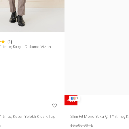
(1)
 Yırtmaç Kırçıllı Dokuma Vizon
m Elbise TK 902
L
1
%30
 Yırtmaç Keten Yelekli Klasik Taş
Slim Fit Mono Yaka Çift Yırtmaç 
e Tk 914
Keten Takım Elbise TK 952
L
16.500,00 TL