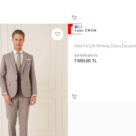
1
%61
YENI ÜRÜN
Slim Fit Çift Yırtmaç Doku Desenl
Yelekli Takım Elbise TK 921
19.500,00 TL
7.650,00 TL