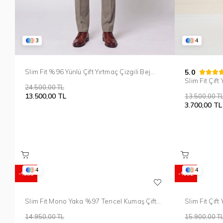
3
4
Slim Fit %96 Yünlü Çift Yırtmaç Çizgili Bej
5.0
Kruvaze Takım Elbise TK 954
Slim Fit Çift
24.500,00 TL
Yelekli Takı
13.500,00 TL
13.500,00 T
3.700,00 TL
4
4
%33
%52
Slim Fit Mono Yaka %97 Tencel Kumaş Çift
Slim Fit Çift
Yırtmaç Esnek Lacivert Takım Elbise TK 941
Takım Elbis
14.950,00 TL
15.900,00 T