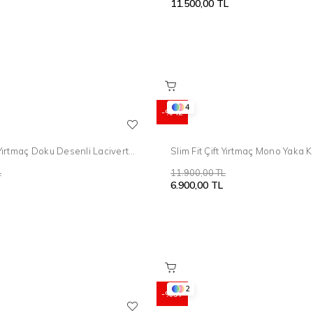
11.500,00 TL
4
%42
t Yırtmaç Doku Desenli Lacivert
Slim Fit Çift Yırtmaç Mono Yaka K
m Elbise TK 908
Antrasit Takım Elbise Tk 912
L
11.900,00 TL
6.900,00 TL
2
%57