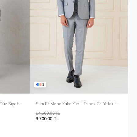
3
Slim Fit Mono Yaka Yünlü Esnek Gri Yelekli
 Düz Siyah
Takım Elbise TK 903
14.500,00 TL
3.700,00 TL