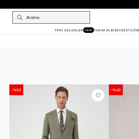
YENİ GELENLER
TAKIM ELBİSE
CEKET
GÖM
YENİ
%52
%42