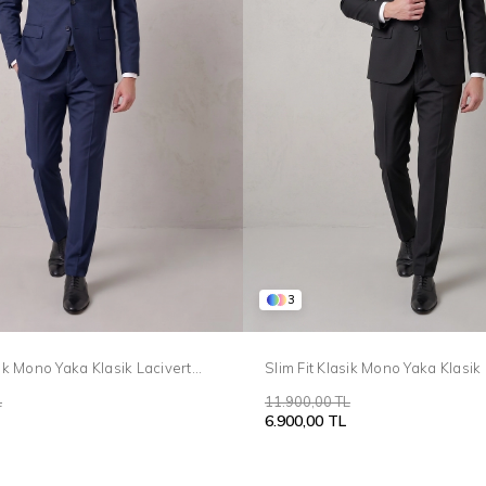
3
sik Mono Yaka Klasik Lacivert
Slim Fit Klasik Mono Yaka Klasik
e Tk 2021
Takım Elbise Tk 2021
L
11.900,00 TL
6.900,00 TL