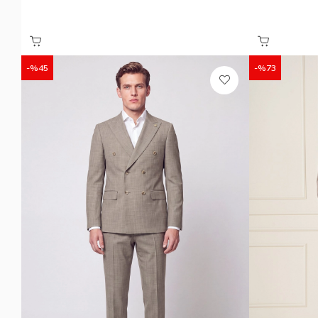
%45
%73