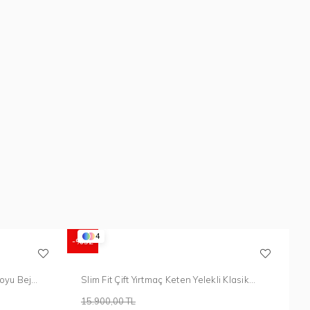
4
%52
Koyu Bej
Slim Fit Çift Yırtmaç Keten Yelekli Klasik
Kahverengi Takım Elbise Tk 914
15.900,00 TL