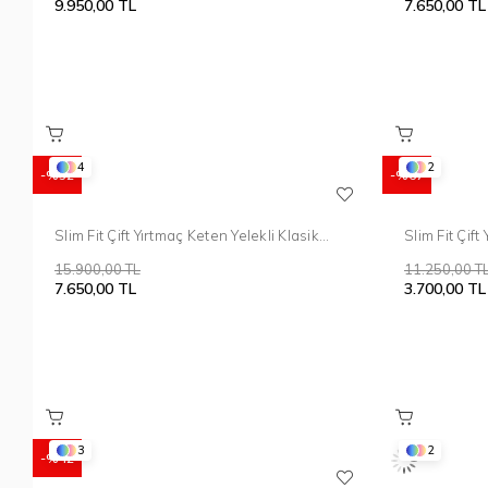
9.950,00 TL
7.650,00 TL
4
2
%52
%67
Slim Fit Çift Yırtmaç Keten Yelekli Klasik
Slim Fit Çif
Lacivert Takım Elbise Tk 914
Yelekli Takı
15.900,00 TL
11.250,00 T
7.650,00 TL
3.700,00 TL
3
2
%42