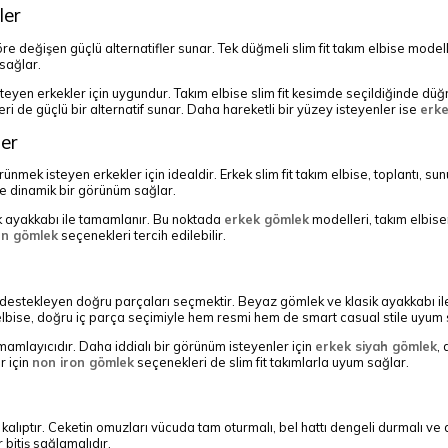
ler
e göre değişen güçlü alternatifler sunar. Tek düğmeli slim fit takım elbise mod
 sağlar.
isteyen erkekler için uygundur. Takım elbise slim fit kesimde seçildiğinde dü
ri de güçlü bir alternatif sunar. Daha hareketli bir yüzey isteyenler ise
erke
ler
örünmek isteyen erkekler için idealdir. Erkek slim fit takım elbise, toplantı, s
ve dinamik bir görünüm sağlar.
sik ayakkabı ile tamamlanır. Bu noktada
erkek gömlek
modelleri, takım elbise
en gömlek
seçenekleri tercih edilebilir.
ını destekleyen doğru parçaları seçmektir. Beyaz gömlek ve klasik ayakkabı i
ım elbise, doğru iç parça seçimiyle hem resmi hem de smart casual stile uyum 
mamlayıcıdır. Daha iddialı bir görünüm isteyenler için
erkek siyah gömlek
,
r için
non iron gömlek
seçenekleri de slim fit takımlarla uyum sağlar.
sur kalıptır. Ceketin omuzları vücuda tam oturmalı, bel hattı dengeli durmal
bitiş sağlamalıdır.