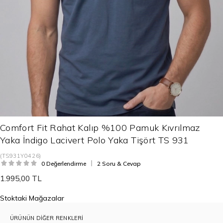
Comfort Fit Rahat Kalıp %100 Pamuk Kıvrılmaz
Yaka İndigo Lacivert Polo Yaka Tişört TS 931
(TS931Y0426)
0 Değerlendirme
2 Soru & Cevap
1.995,00 TL
Stoktaki Mağazalar
ÜRÜNÜN DIĞER RENKLERI