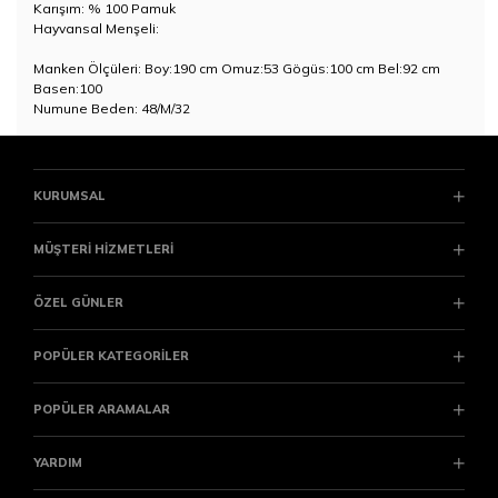
Karışım: % 100 Pamuk
Hayvansal Menşeli:
Manken Ölçüleri: Boy:190 cm Omuz:53 Gögüs:100 cm Bel:92 cm
Basen:100
Numune Beden: 48/M/32
KURUMSAL
MÜŞTERİ HİZMETLERİ
ÖZEL GÜNLER
POPÜLER KATEGORİLER
POPÜLER ARAMALAR
YARDIM