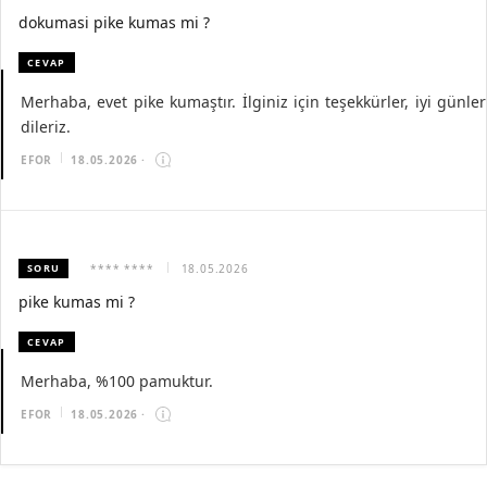
dokumasi pike kumas mi ?
CEVAP
Merhaba, evet pike kumaştır. İlginiz için teşekkürler, iyi günler
dileriz.
EFOR
18.05.2026
·
SORU
**** ****
18.05.2026
pike kumas mi ?
CEVAP
Merhaba, %100 pamuktur.
EFOR
18.05.2026
·