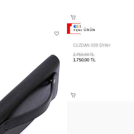
1
%36
YENI ÜRÜN
CÜZDAN 039 SİYAH
2.750,00 TL
1.750,00 TL