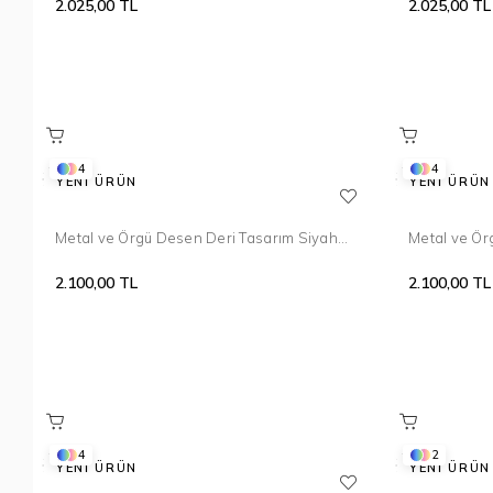
2.025,00 TL
2.025,00 TL
4
4
YENI ÜRÜN
YENI ÜRÜN
Metal ve Örgü Desen Deri Tasarım Siyah
Metal ve Ör
Bileklik 098
Kahve Bilek
2.100,00 TL
2.100,00 TL
4
2
YENI ÜRÜN
YENI ÜRÜN