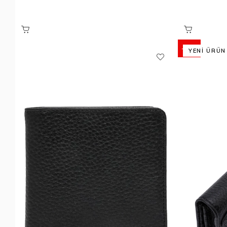
%36
YENI ÜRÜN