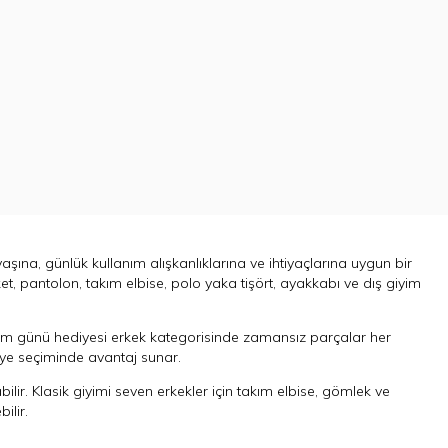
şına, günlük kullanım alışkanlıklarına ve ihtiyaçlarına uygun bir
, pantolon, takım elbise, polo yaka tişört, ayakkabı ve dış giyim
ğum günü hediyesi erkek kategorisinde zamansız parçalar her
ediye seçiminde avantaj sunar.
ir. Klasik giyimi seven erkekler için takım elbise, gömlek ve
ilir.