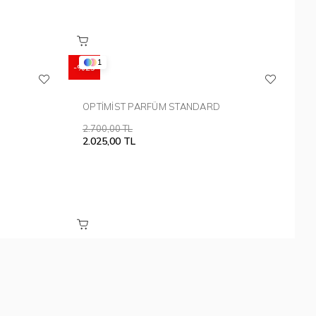
1
%25
OPTİMİST PARFÜM STANDARD
2.700,00 TL
2.025,00 TL