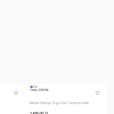
2
YENI ÜRÜN
Metal Detaylı Örgü Deri Tasarım Haki
Bileklik 100
1.495,00 TL