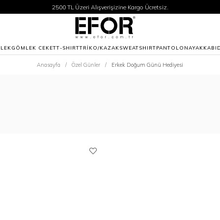
2500 TL Üzeri Alışverişizine Kargo Ücretsiz.
Siparişleriniz 1-3 iş günü içerisinde kargoya verilecektir.
2500 TL Üzeri Alışverişizine Kargo Ücretsiz.
Siparişleriniz 1-3 iş günü içerisinde kargoya verilecektir.
LEK
GÖMLEK CEKET
T-SHIRT
TRİKO/KAZAK
SWEATSHIRT
PANTOLON
AYAKKABI
Anasayfa
Özel Günler
Erkek Doğum Günü Hediyesi