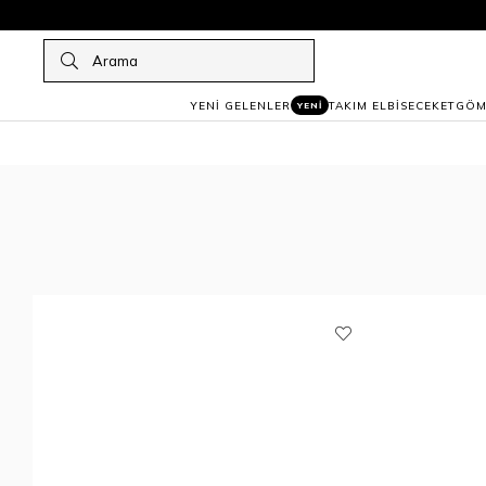
YENİ GELENLER
TAKIM ELBİSE
CEKET
GÖM
YENİ