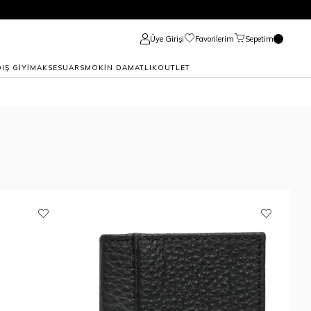
Üye Girişi
Favorilerim
Sepetim
DIŞ GİYİM
AKSESUAR
SMOKİN DAMATLIK
OUTLET