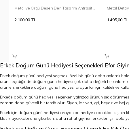
Metal ve Örgü Desen Deri Tasarım Antrasit
Metal Detay
Bileklik 098
Bileklik 100
2.100,00 TL
1.495,00 TL
Erkek Doğum Günü Hediyesi Seçenekleri Efor Giyim
Erkek doğum günü hediyesi seçmek, özel bir günü daha anlamlı hale geti
ürün seçildiğinde doğum günü hediyesi çok daha değerli bir anlam kaz
ürünleri; erkeklere doğum günü hediyesi arayanlar için kaliteli ve kulla
Erkeğe doğum günü hediyesi seçerken yalnızca ürünün şık görünmesine
zaman daha güvenli bir tercih olur. Siyah, lacivert, gri, beyaz ve bej g
Erkek için doğum günü hediyesi arayanlar, hediye alacakları kişinin kl
klasik ayakkabı öne çıkarken; daha rahat giyinen erkekler için polo ya
Erkeklere Doğum Günü Hediyesi Olarak En Şık Öne