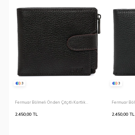
3
3
Fermuar Bölmeli Önden Çıtçıtlı Kartlık
Fermuar Bölm
Bölümlü %100 Deri Kahverengi Cüzdan 036
Bölümlü %1
2.450,00 TL
2.450,00 TL