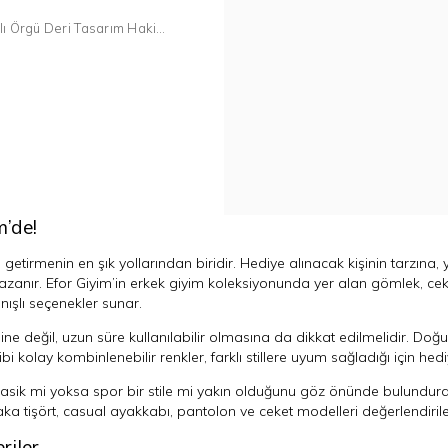
lı Örgü Deri Tasarım Haki
’de!
rmenin en şık yollarından biridir. Hediye alınacak kişinin tarzına, ya
anır. Efor Giyim’in erkek giyim koleksiyonunda yer alan gömlek, ceket
nışlı seçenekler sunar.
 değil, uzun süre kullanılabilir olmasına da dikkat edilmelidir. Do
ibi kolay kombinlenebilir renkler, farklı stillere uyum sağladığı için h
asik mi yoksa spor bir stile mi yakın olduğunu göz önünde bulundurabil
ka tişört, casual ayakkabı, pantolon ve ceket modelleri değerlendirileb
riler