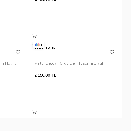
1
YENI ÜRÜN
ım Haki
Metal Detaylı Örgü Deri Tasarım Siyah
Bileklik 099
2.150,00 TL