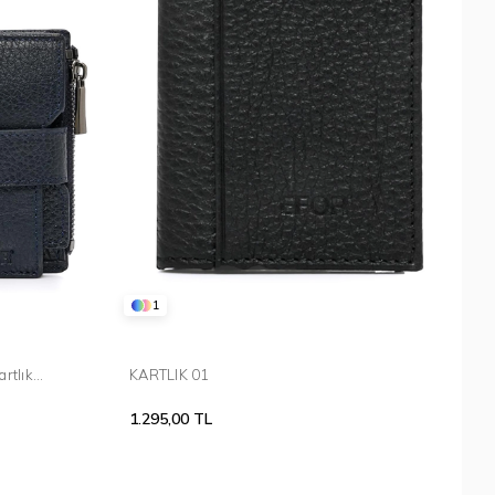
1
rtlık
KARTLIK 01
zdan 036
1.295,00 TL