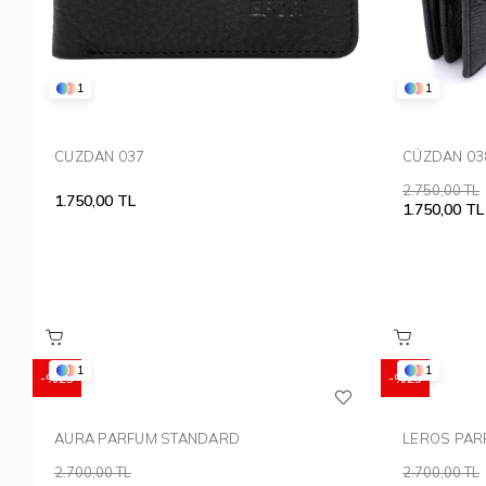
1
1
CUZDAN 037
2.750,00 TL
1.750,00 TL
1.750,00 TL
1
1
%25
%25
AURA PARFUM STANDARD
2.700,00 TL
2.700,00 TL