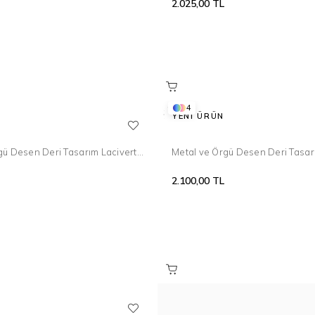
2.025,00 TL
4
YENI ÜRÜN
gü Desen Deri Tasarım Lacivert-
Metal ve Örgü Desen Deri Tasar
lik 098
Bileklik 098
2.100,00 TL