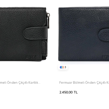
3
eli Önden Çıtçıtlı Kartlık
Fermuar Bölmeli Önden Çıtçıtlı Ka
00 Deri Siyah Cüzdan 036
Bölümlü %100 Deri Lacivert Cü
2.450,00 TL