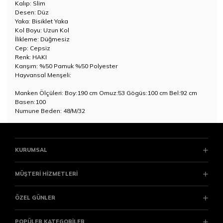
Kalıp: Slim
Desen: Düz
Yaka: Bisiklet Yaka
Kol Boyu: Uzun Kol
İlikleme: Düğmesiz
Cep: Cepsiz
Renk: HAKI
Karışım: %50 Pamuk %50 Polyester
Hayvansal Menşeli:
Manken Ölçüleri: Boy:190 cm Omuz:53 Gögüs:100 cm Bel:92 cm
Basen:100
Numune Beden: 48/M/32
KURUMSAL
MÜŞTERİ HİZMETLERİ
ÖZEL GÜNLER
POPÜLER KATEGORİLER