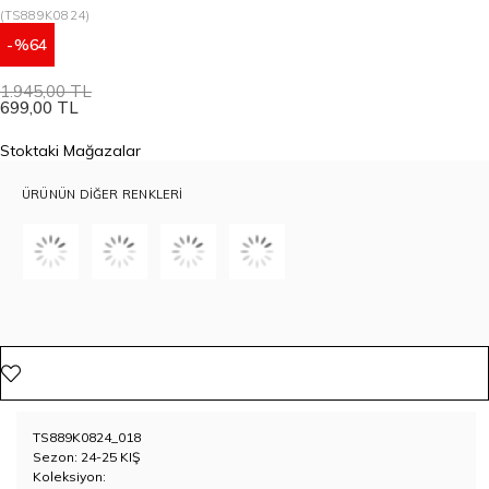
(TS889K0824)
64
1.945,00 TL
699,00 TL
Stoktaki Mağazalar
ÜRÜNÜN DIĞER RENKLERI
TS889K0824_018
Sezon: 24-25 KIŞ
Koleksiyon: