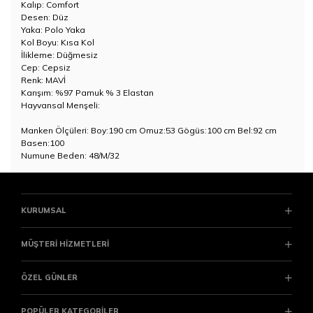
Kalıp: Comfort
Desen: Düz
Yaka: Polo Yaka
Kol Boyu: Kısa Kol
İlikleme: Düğmesiz
Cep: Cepsiz
Renk: MAVİ
Karışım: %97 Pamuk % 3 Elastan
Hayvansal Menşeli:
Manken Ölçüleri: Boy:190 cm Omuz:53 Gögüs:100 cm Bel:92 cm
Basen:100
Numune Beden: 48/M/32
KURUMSAL
MÜŞTERİ HİZMETLERİ
ÖZEL GÜNLER
POPÜLER KATEGORİLER