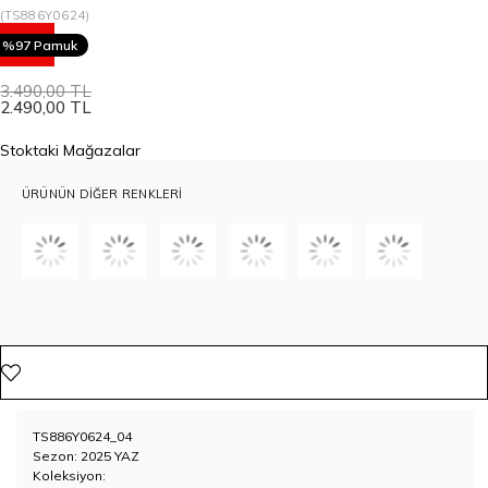
(TS886Y0624)
29
%97 Pamuk
3.490,00 TL
2.490,00 TL
Stoktaki Mağazalar
ÜRÜNÜN DIĞER RENKLERI
TS886Y0624_04
Sezon: 2025 YAZ
Koleksiyon: