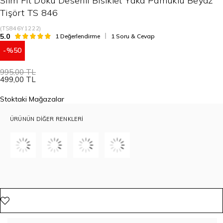
Slim Fit Doku Desenli Bisiklet Yaka Pamuklu Beyaz
Tişört TS 846
(TS846Y1222)
5.0
1 Değerlendirme
1 Soru & Cevap
50
995,00 TL
499,00 TL
Stoktaki Mağazalar
ÜRÜNÜN DIĞER RENKLERI