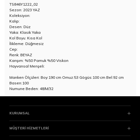
TS846Y1222_02
Sezon: 2023 YAZ
Koleksiyon:
Kalıp:
Desen: Düz
Yaka: Klasik Yaka
Kol Boyu: Kısa Kol
İlikleme: Düğmesiz
Cep:
Renk: BEYAZ
Karışım: %50 Pamuk %50 Viskon
Hayvansal Menşeli:
Manken Ölçüleri: Boy:190 cm Omuz:53 Gögüs:100 cm Bel:92 cm
Basen:100
Numune Beden: 48/M/32
KURUMSAL
MÜŞTERİ HİZMETLERİ