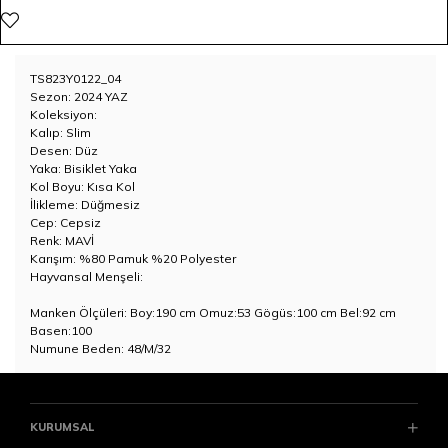
TS823Y0122_04
Sezon: 2024 YAZ
Koleksiyon:
Kalıp: Slim
Desen: Düz
Yaka: Bisiklet Yaka
Kol Boyu: Kısa Kol
İlikleme: Düğmesiz
Cep: Cepsiz
Renk: MAVİ
Karışım: %80 Pamuk %20 Polyester
Hayvansal Menşeli:
Manken Ölçüleri: Boy:190 cm Omuz:53 Gögüs:100 cm Bel:92 cm
Basen:100
Numune Beden: 48/M/32
KURUMSAL