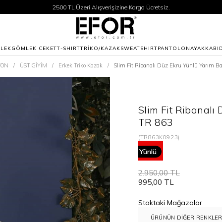
2500 TL Üzeri Alışverişizine Kargo Ücretsiz.
Siparişleriniz 1-3 iş günü içerisinde kargoya verilecektir.
2500 TL Üzeri Alışverişizine Kargo Ücretsiz.
Siparişleriniz 1-3 iş günü içerisinde kargoya verilecektir.
LEK
GÖMLEK CEKET
T-SHIRT
TRİKO/KAZAK
SWEATSHIRT
PANTOLON
AYAKKABI
YON
ÜST GİYİM
Erkek Triko Kazak
Slim Fit Ribanalı Düz Ekru Yünlü Yarım Ba
Slim Fit Ribanalı 
TR 863
(TR863K0923)
66
Yünlü
2.950,00 TL
995,00 TL
Stoktaki Mağazalar
ÜRÜNÜN DIĞER RENKLER