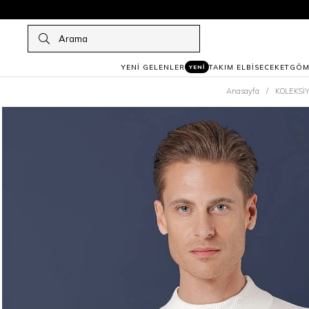
YENİ GELENLER
TAKIM ELBİSE
CEKET
GÖM
YENİ
Anasayfa
KOLEKSİ