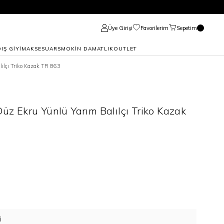
Üye Girişi
Favorilerim
Sepetim
DIŞ GİYİM
AKSESUAR
SMOKİN DAMATLIK
OUTLET
lılçı Triko Kazak TR 863
Düz Ekru Yünlü Yarım Balılçı Triko Kazak
I