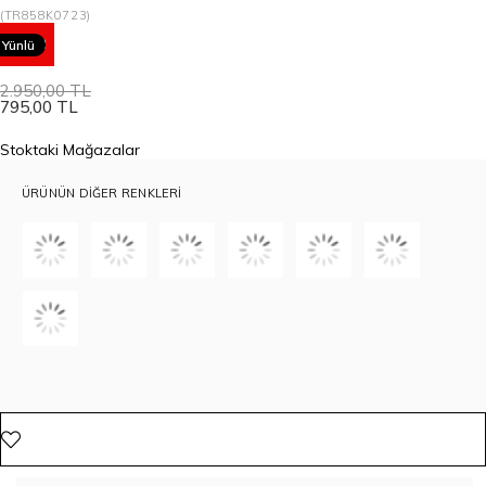
(TR858K0723)
73
Yünlü
2.950,00 TL
795,00 TL
Stoktaki Mağazalar
ÜRÜNÜN DIĞER RENKLERI