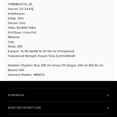
TR858K0723_20
Sezon: 23-24 KIŞ
Koleksiyon:
Kalıp: Slim
Desen: Düz
Yaka: Bisiklet Yaka
Kol Boyu: Uzun Kol
İlikleme:
Cep:
Renk: GRİ
Karışım: % 65 Akrilik % 30 Yün % 5 Polyamid
Hayvansal Menşeli: Koyun Yünü İçermektedir
Manken Ölçüleri: Boy:190 cm Omuz:53 Gögüs:100 cm Bel:92 cm
Basen:100
Numune Beden: 48/M/32
KURUMSAL
MÜŞTERİ HİZMETLERİ