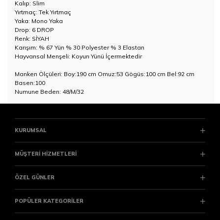
Kalıp: Slim
Yırtmaç: Tek Yırtmaç
Yaka: Mono Yaka
Drop: 6 DROP
Renk: SİYAH
Karışım: % 67 Yün % 30 Polyester % 3 Elastan
Hayvansal Menşeli: Koyun Yünü İçermektedir
Manken Ölçüleri: Boy:190 cm Omuz:53 Gögüs:100 cm Bel:92 cm
Basen:100
Numune Beden: 48/M/32
KURUMSAL
MÜŞTERİ HİZMETLERİ
ÖZEL GÜNLER
POPÜLER KATEGORİLER