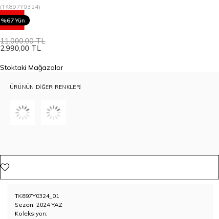
(TK897Y0324)
73
%67 Yün
11.000,00 TL
2.990,00 TL
Stoktaki Mağazalar
ÜRÜNÜN DIĞER RENKLERI
TK897Y0324_01
Sezon: 2024 YAZ
Koleksiyon: