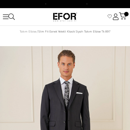
2500 TL Üzeri Alışverişizine Kargo Ücretsiz.
Siparişleriniz 1-3 iş günü içerisinde kargoya verilecektir.
2500 TL Üzeri Alışverişizine Kargo Ücretsiz.
Takım Elbise
Slim Fit Esnek Yelekli Klasik Siyah Takım Elbise Tk 897
Siparişleriniz 1-3 iş günü içerisinde kargoya verilecektir.