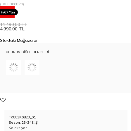
(TK883K0823)
57
%67 Yün
11.490,00 TL
4.990,00 TL
Stoktaki Mağazalar
ÜRÜNÜN DIĞER RENKLERI
TK883K0823_01
Sezon: 23-24 KIŞ
Koleksiyon: