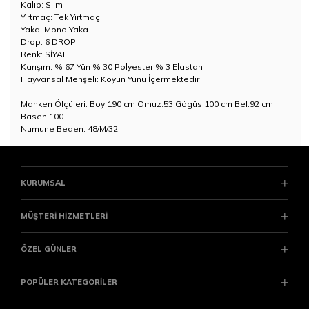
Kalıp: Slim
Yırtmaç: Tek Yırtmaç
Yaka: Mono Yaka
Drop: 6 DROP
Renk: SİYAH
Karışım: % 67 Yün % 30 Polyester % 3 Elastan
Hayvansal Menşeli: Koyun Yünü İçermektedir
Manken Ölçüleri: Boy:190 cm Omuz:53 Gögüs:100 cm Bel:92 cm
Basen:100
Numune Beden: 48/M/32
KURUMSAL
MÜŞTERİ HİZMETLERİ
ÖZEL GÜNLER
POPÜLER KATEGORİLER