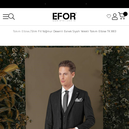
2500 TL Üzeri Alışverişizine Kargo Ücretsiz.
Siparişleriniz 1-3 iş günü içerisinde kargoya verilecektir.
2500 TL Üzeri Alışverişizine Kargo Ücretsiz.
Takım Elbise
Slim Fit Yağmur Desenli Esnek Siyah Yelekli Takım Elbise TK 883
Siparişleriniz 1-3 iş günü içerisinde kargoya verilecektir.