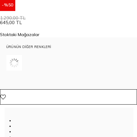
50
1.290,00 TL
645,00 TL
Stoktaki Mağazalar
ÜRÜNÜN DIĞER RENKLERI
•
•
•
•