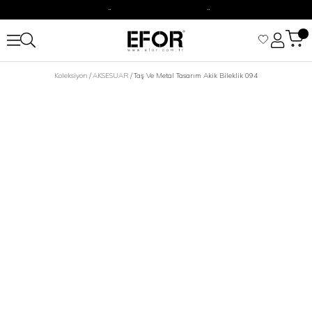
2500 TL Üzeri Alışverişizine Kargo Ücretsiz.
Siparişleriniz 1-3 iş günü içerisinde kargoya verilecektir.
2500 TL Üzeri Alışverişizine Kargo Ücretsiz.
Koleksiyon
AKSESUAR
Taş Ve Metal Tasarım Akik Bileklik 094
Siparişleriniz 1-3 iş günü içerisinde kargoya verilecektir.