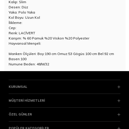
Kalıp: Slim
Desen: Düz
Yaka: Polo Yaka
Kol Boyu: Uzun Kol
İlikleme:
Cep:
Renk: LACİVERT
Karışım: % 60 Pamuk %20 Viskon %20 Polyester
Hayvansal Menşeli:
Manken Ölçüleri: Boy:190 cm Omuz:53 Gögüs:100 cm Bel:92 cm
Basen:100
Numune Beden: 48/M/32
KURUMSAL
MÜŞTERİ HİZMETLERİ
ÖZEL GÜNLER
POPÜLER KATEGORİLER