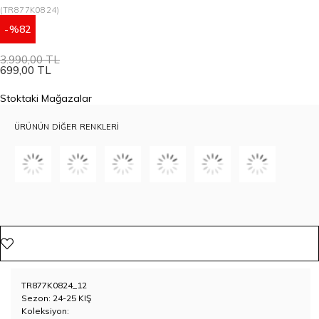
(TR877K0824)
82
3.990,00 TL
699,00 TL
Stoktaki Mağazalar
ÜRÜNÜN DIĞER RENKLERI
TR877K0824_12
Sezon: 24-25 KIŞ
Koleksiyon: