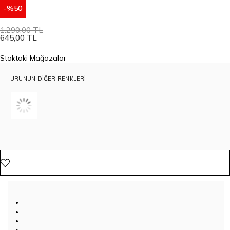
50
1.290,00 TL
645,00 TL
Stoktaki Mağazalar
ÜRÜNÜN DIĞER RENKLERI
•
•
•
•