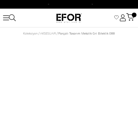
2500 TL Üzeri Alışverişizine Kargo Ücretsiz.
Siparişleriniz 1-3 iş günü içerisinde kargoya verilecektir.
2500 TL Üzeri Alışverişizine Kargo Ücretsiz.
Koleksiyon
AKSESUAR
Parçalı Tasarım Metalik Gri Bileklik 088
Siparişleriniz 1-3 iş günü içerisinde kargoya verilecektir.