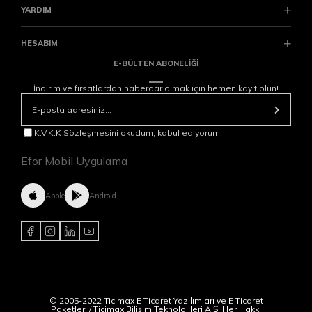
YARDIM
HESABIM
E-BÜLTEN ABONELİĞİ
İndirim ve fırsatlardan haberdar olmak için hemen kayıt olun!
K.V.K.K Sözleşmesini okudum, kabul ediyorum.
Efor Mobil Uygulama
Apple
Android
© 2005-2022 Ticimax E Ticaret Yazılımları ve E Ticaret
Paketleri / Ticimax Bilişim Teknolojileri A.Ş. Her Hakkı