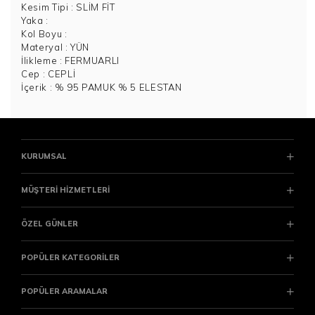
Kesim Tipi
: SLİM FİT
Yaka
:
Kol Boyu
:
Materyal
: YÜN
İlikleme
: FERMUARLI
Cep
: CEPLİ
İçerik
: % 95 PAMUK % 5 ELESTAN
KURUMSAL
MÜŞTERİ HİZMETLERİ
ÖZEL GÜNLER
POPÜLER KATEGORİLER
POPÜLER ARAMALAR