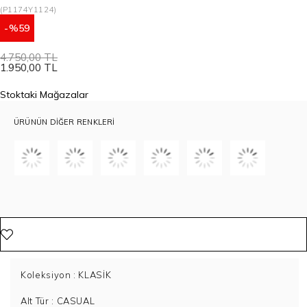
(P1174Y1124)
59
4.750,00 TL
1.950,00 TL
Stoktaki Mağazalar
ÜRÜNÜN DIĞER RENKLERI
Koleksiyon
: KLASİK
Alt Tür
: CASUAL