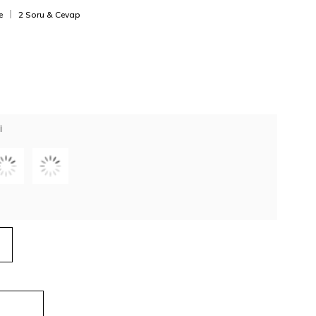
e
2 Soru & Cevap
I