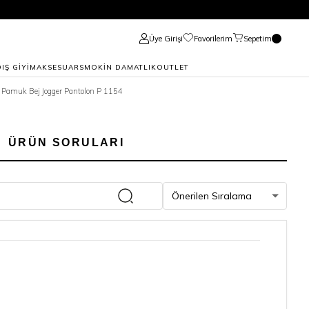
Üye Girişi
Favorilerim
Sepetim
DIŞ GİYİM
AKSESUAR
SMOKİN DAMATLIK
OUTLET
 Pamuk Bej Jogger Pantolon P 1154
ÜRÜN SORULARI