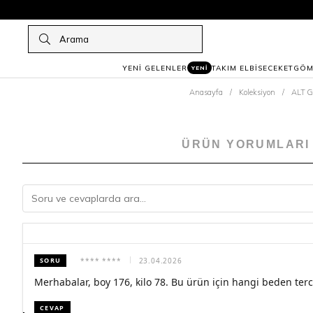
YENİ GELENLER
TAKIM ELBİSE
CEKET
GÖM
YENİ
Anasayfa
Koleksiyon
ALT G
ÜRÜN YORUMLARI
SORU
**** ****
23.04.2026
Merhabalar, boy 176, kilo 78. Bu ürün için hangi beden terci
CEVAP