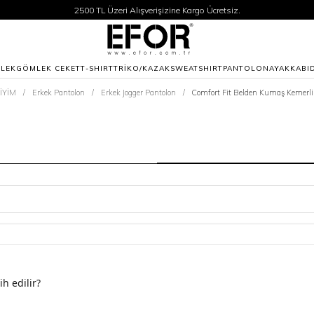
2500 TL Üzeri Alışverişizine Kargo Ücretsiz.
Siparişleriniz 1-3 iş günü içerisinde kargoya verilecektir.
2500 TL Üzeri Alışverişizine Kargo Ücretsiz.
Siparişleriniz 1-3 iş günü içerisinde kargoya verilecektir.
LEK
GÖMLEK CEKET
T-SHIRT
TRİKO/KAZAK
SWEATSHIRT
PANTOLON
AYAKKABI
İYİM
Erkek Pantolon
Erkek Jogger Pantolon
Comfort Fit Belden Kumaş Kemerli
h edilir?