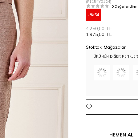
(P1154Y0124)
0 Değerlendirm
54
4.250,00 TL
1.975,00 TL
Stoktaki Mağazalar
ÜRÜNÜN DIĞER RENKLER