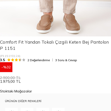
Comfort Fit Yandan Tokalı Çizgili Keten Bej Pantolon
P 1151
(P1151Y0124)
3.5
2 Değerlendirme
3 Soru & Cevap
32
2.900,00 TL
1.975,00 TL
Stoktaki Mağazalar
ÜRÜNÜN DIĞER RENKLERI