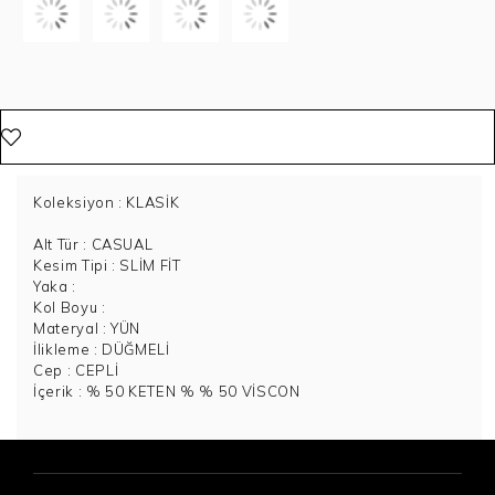
Koleksiyon
: KLASİK
Alt Tür
: CASUAL
Kesim Tipi
: SLİM FİT
Yaka
:
Kol Boyu
:
Materyal
: YÜN
İlikleme
: DÜĞMELİ
Cep
: CEPLİ
İçerik
: % 50 KETEN % % 50 VİSCON