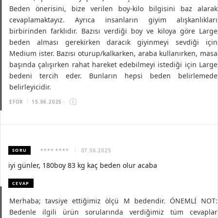
Beden önerisini, bize verilen boy-kilo bilgisini baz alarak
cevaplamaktayız. Ayrıca insanların giyim alışkanlıkları
birbirinden farklıdır. Bazısı verdiği boy ve kiloya göre Large
beden alması gerekirken daracık giyinmeyi sevdiği için
Medium ister. Bazısı oturup/kalkarken, araba kullanırken, masa
başında çalışırken rahat hareket edebilmeyi istediği için Large
bedeni tercih eder. Bunların hepsi beden belirlemede
belirleyicidir.
EFOR
15.06.2025
·
SORU
**** ****
07.06.2025
iyi günler, 180boy 83 kg kaç beden olur acaba
CEVAP
Merhaba; tavsiye ettiğimiz ölçü M bedendir. ÖNEMLİ NOT:
Bedenle ilgili ürün sorularında verdiğimiz tüm cevaplar