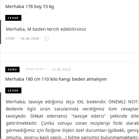
Merhaba 178 boy 73 kg
CEVAP
Merhaba, M beden tercih edebilirsiniz
EFOR
18.04.2026
·
SORU
**** ****
15.06.2025
Merhaba 180 cm 110 kilo hangi beden almalıyım
CEVAP
Merhaba; tavsiye ettiğimiz ölçü XXL bedendir. ÖNEMLİ NOT:
Bedenle ilgili ürün sorularında verdiğimiz tüm cevaplar
tavsiyedir. Dikkat ederseniz "tavsiye ederiz" şeklinde dile
getirilmektedir. Çünkü soruyu soran müşteriyi fiziki olarak
görmediğimiz için fiziğine ilişkin özel durumları (göbekli, geniş
omuzlu, sporcu-kaslı yapılı...) bilme şansımız bulunmamaktadır.