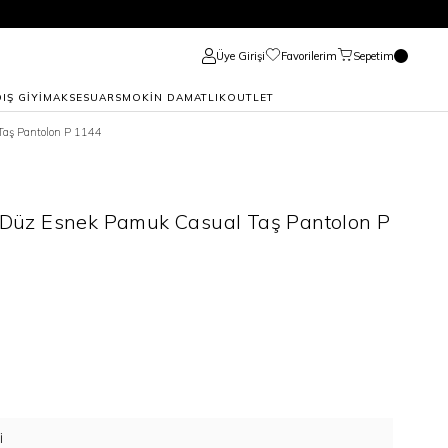
Üye Girişi
Favorilerim
Sepetim
DIŞ GİYİM
AKSESUAR
SMOKİN DAMATLIK
OUTLET
Taş Pantolon P 1144
li Düz Esnek Pamuk Casual Taş Pantolon P
I