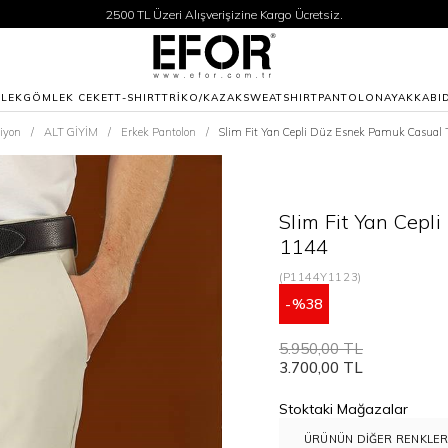
2500 TL Üzeri Alışverişizine Kargo Ücretsiz.
Siparişleriniz 1-3 iş günü içerisinde kargoya verilecektir.
2500 TL Üzeri Alışverişizine Kargo Ücretsiz.
Siparişleriniz 1-3 iş günü içerisinde kargoya verilecektir.
LEK
GÖMLEK CEKET
T-SHIRT
TRİKO/KAZAK
SWEATSHIRT
PANTOLON
AYAKKABI
siyon
ALT GİYİM
Erkek Pantolon
Slim Fit Yan Cepli Düz Esnek Pamuk Casual 
Slim Fit Yan Cep
1144
(P1144Y1123)
38
5.950,00 TL
3.700,00 TL
Stoktaki Mağazalar
ÜRÜNÜN DIĞER RENKLER