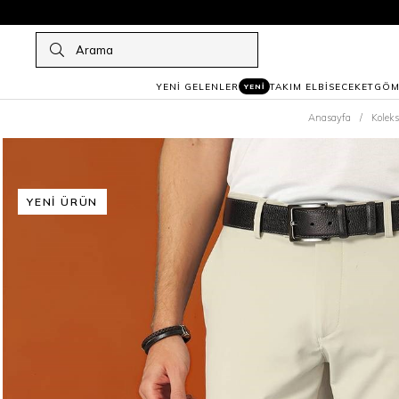
YENİ GELENLER
TAKIM ELBİSE
CEKET
GÖM
YENİ
Anasayfa
Kolek
YENI ÜRÜN