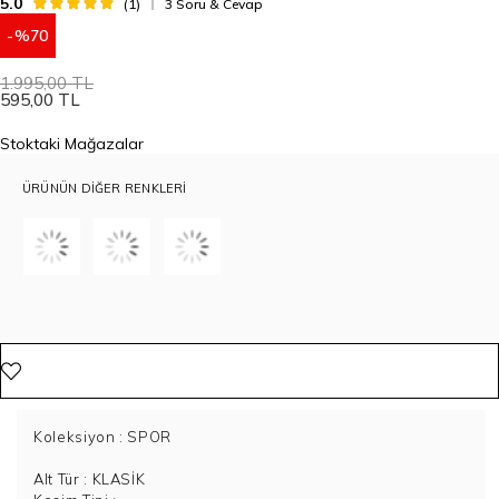
5.0
(1)
3 Soru & Cevap
70
1.995,00 TL
595,00 TL
Stoktaki Mağazalar
ÜRÜNÜN DIĞER RENKLERI
Koleksiyon
: SPOR
Alt Tür
: KLASİK