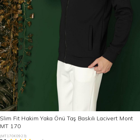
Slim Fit Hakim Yaka Önü Taş Baskılı Lacivert Mont
MT 170
(MT170K0923)