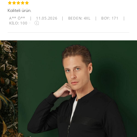
Kaliteli ürün.
A** Ö**
|
11.05.2026
|
BEDEN: 4XL
|
BOY: 171
|
KILO: 100
·