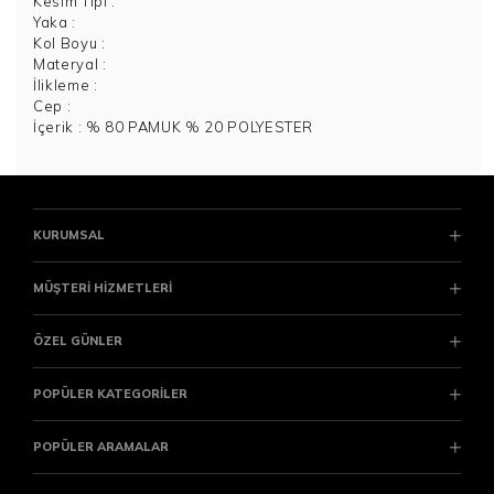
Kesim Tipi
:
Yaka
:
Kol Boyu
:
Materyal
:
İlikleme
:
Cep
:
İçerik
: % 80 PAMUK % 20 POLYESTER
KURUMSAL
MÜŞTERİ HİZMETLERİ
ÖZEL GÜNLER
POPÜLER KATEGORİLER
POPÜLER ARAMALAR