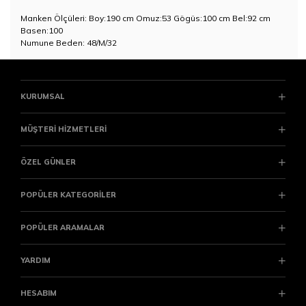
Manken Ölçüleri: Boy:190 cm Omuz:53 Gögüs:100 cm Bel:92 cm
Basen:100
Numune Beden: 48/M/32
KURUMSAL
MÜŞTERİ HİZMETLERİ
ÖZEL GÜNLER
POPÜLER KATEGORİLER
POPÜLER ARAMALAR
YARDIM
HESABIM