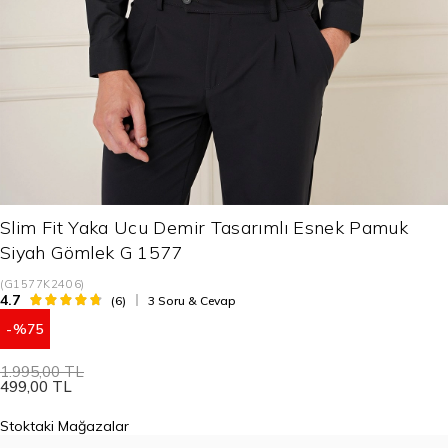
Slim Fit Yaka Ucu Demir Tasarımlı Esnek Pamuk
Siyah Gömlek G 1577
(G1577K2406)
4.7
(6)
3 Soru & Cevap
75
1.995,00 TL
499,00 TL
Stoktaki Mağazalar