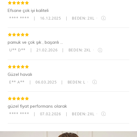
Efsane çok iyi kaliteli
**** ****
|
16.12.2025
|
BEDEN: 2XL
·
pamuk ve çok şık , başarılı ...
U** D**
|
21.02.2026
|
BEDEN: 2XL
·
Güzel havalı
E** A**
|
06.03.2025
|
BEDEN: L
·
güzel fiyat performans olarak
**** ****
|
07.02.2026
|
BEDEN: 2XL
·