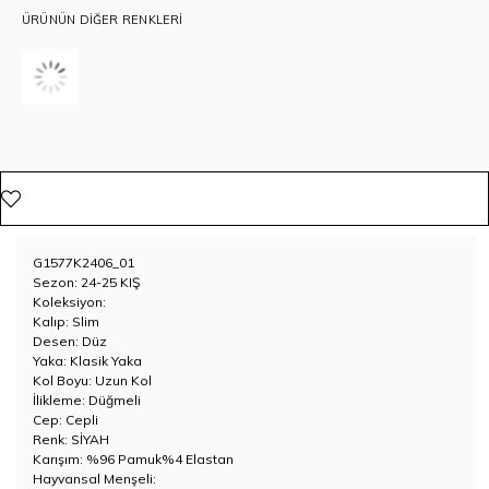
ÜRÜNÜN DIĞER RENKLERI
G1577K2406_01
Sezon: 24-25 KIŞ
Koleksiyon:
Kalıp: Slim
Desen: Düz
Yaka: Klasik Yaka
Kol Boyu: Uzun Kol
İlikleme: Düğmeli
Cep: Cepli
Renk: SİYAH
Karışım: %96 Pamuk%4 Elastan
Hayvansal Menşeli: