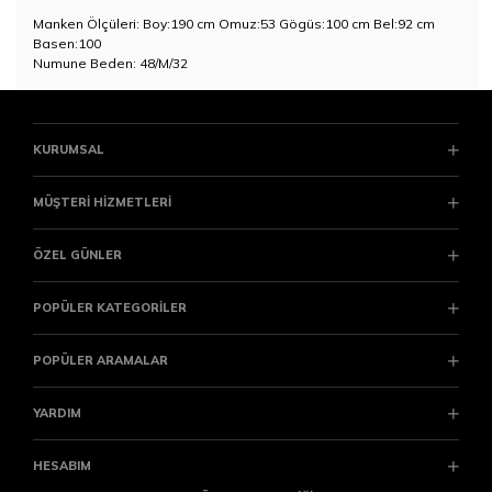
Manken Ölçüleri: Boy:190 cm Omuz:53 Gögüs:100 cm Bel:92 cm
Basen:100
Numune Beden: 48/M/32
KURUMSAL
MÜŞTERİ HİZMETLERİ
ÖZEL GÜNLER
POPÜLER KATEGORİLER
POPÜLER ARAMALAR
YARDIM
HESABIM