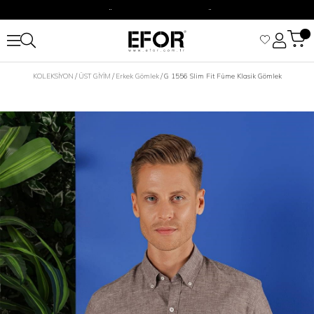
2500 TL Üzeri Alışverişizine Kargo Ücretsiz.
Siparişleriniz 1-3 iş günü içerisinde kargoya verilecektir.
2500 TL Üzeri Alışverişizine Kargo Ücretsiz.
KOLEKSİYON
ÜST GİYİM
Erkek Gömlek
G 1556 Slim Fit Füme Klasik Gömlek
Siparişleriniz 1-3 iş günü içerisinde kargoya verilecektir.