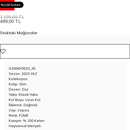
58
%100 Keten
1.195,00 TL
499,00 TL
Stoktaki Mağazalar
G1556Y0523_35
Sezon: 2023 YAZ
Koleksiyon:
Kalıp: Slim
Desen: Düz
Yaka: Klasik Yaka
Kol Boyu: Uzun Kol
İlikleme: Düğmeli
Cep: Cepsiz
Renk: FÜME
Karışım: % 100 Keten
Hayvansal Menşeli: