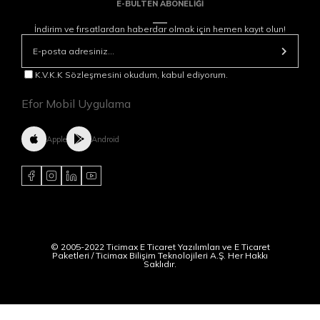
E-BÜLTEN ABONELİĞİ
İndirim ve fırsatlardan haberdar olmak için hemen kayıt olun!
K.V.K.K Sözleşmesini okudum, kabul ediyorum.
Efor Mobil Uygulama
Apple
Android
© 2005-2022 Ticimax E Ticaret Yazılımları ve E Ticaret
Paketleri / Ticimax Bilişim Teknolojileri A.Ş. Her Hakkı
Saklıdır.