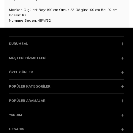
Manken Ölçüleri: Boy:190 cm Omuz:53 Gögüs:100 cm Bel:92 cm
Basen:100
Numune Beden: 48/M/32
KURUMSAL
MÜŞTERİ HİZMETLERİ
ÖZEL GÜNLER
POPÜLER KATEGORİLER
POPÜLER ARAMALAR
YARDIM
HESABIM