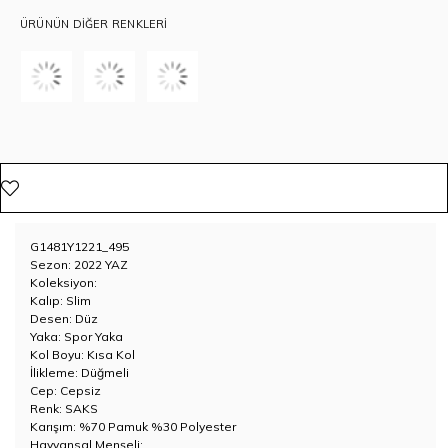
ÜRÜNÜN DIĞER RENKLERI
G1481Y1221_495
Sezon: 2022 YAZ
Koleksiyon:
Kalıp: Slim
Desen: Düz
Yaka: Spor Yaka
Kol Boyu: Kısa Kol
İlikleme: Düğmeli
Cep: Cepsiz
Renk: SAKS
Karışım: %70 Pamuk %30 Polyester
Hayvansal Menşeli: