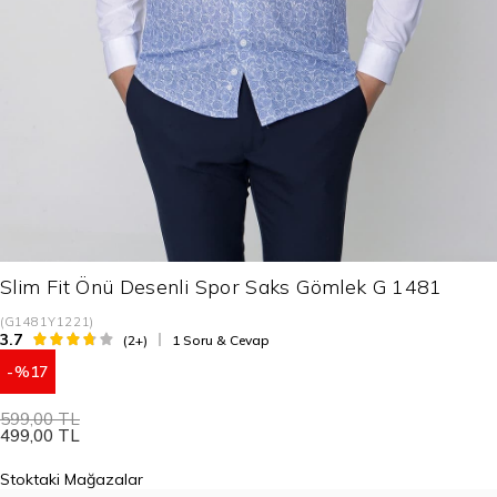
Slim Fit Önü Desenli Spor Saks Gömlek G 1481
(G1481Y1221)
3.7
(2+)
1 Soru & Cevap
17
599,00 TL
499,00 TL
Stoktaki Mağazalar