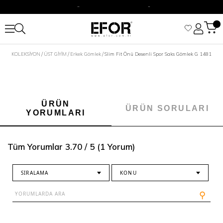
2500 TL Üzeri Alışverişizine Kargo Ücretsiz.
Siparişleriniz 1-3 iş günü içerisinde kargoya verilecektir.
2500 TL Üzeri Alışverişizine Kargo Ücretsiz.
KOLEKSİYON
ÜST GİYİM
Erkek Gömlek
Slim Fit Önü Desenli Spor Saks Gömlek G 1481
Siparişleriniz 1-3 iş günü içerisinde kargoya verilecektir.
ÜRÜN
ÜRÜN SORULARI
YORUMLARI
Tüm Yorumlar 3.70 / 5 (1 Yorum)
SIRALAMA
KONU
⚲