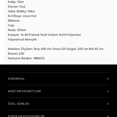
Kalıp: Slim
Desen: Düz
Yaka: Balıkçı Yaka
Kol Boyu: Uzun Kol
İlikleme:
Cep:
Renk: SİYAH
Karışım: % 60 Pamuk %20 Viskon %20 Polyester
Hayvansal Menşeli:
Manken Ölçüleri: Boy:190 cm Omuz:53 Gögüs:100 cm Bel:92 cm
Basen:100
Numune Beden: 48/M/32
KURUMSAL
MÜŞTERİ HİZMETLERİ
ÖZEL GÜNLER
POPÜLER KATEGORİLER