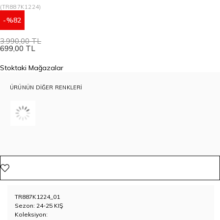
(TR887K1224)
82
3.990,00 TL
699,00 TL
Stoktaki Mağazalar
ÜRÜNÜN DIĞER RENKLERI
TR887K1224_01
Sezon: 24-25 KIŞ
Koleksiyon: