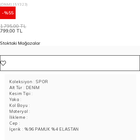
(DNM115Y323)
55
1.795,00 TL
799,00 TL
Stoktaki Mağazalar
Koleksiyon
: SPOR
Alt Tür
: DENİM
Kesim Tipi
:
Yaka
:
Kol Boyu
:
Materyal
:
İlikleme
:
Cep
:
İçerik
: %96 PAMUK %4 ELASTAN