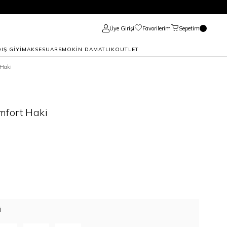
Üye Girişi
Favorilerim
Sepetim
DIŞ GİYİM
AKSESUAR
SMOKİN DAMATLIK
OUTLET
Haki
fort Haki
I