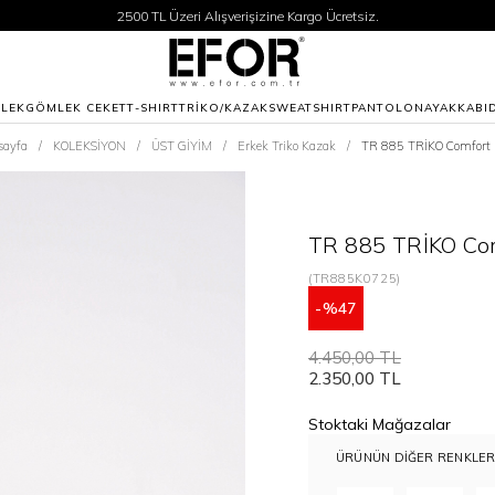
2500 TL Üzeri Alışverişizine Kargo Ücretsiz.
Siparişleriniz 1-3 iş günü içerisinde kargoya verilecektir.
2500 TL Üzeri Alışverişizine Kargo Ücretsiz.
Siparişleriniz 1-3 iş günü içerisinde kargoya verilecektir.
LEK
GÖMLEK CEKET
T-SHIRT
TRİKO/KAZAK
SWEATSHIRT
PANTOLON
AYAKKABI
sayfa
KOLEKSİYON
ÜST GİYİM
Erkek Triko Kazak
TR 885 TRİKO Comfort 
TR 885 TRİKO Com
(TR885K0725)
47
4.450,00 TL
2.350,00 TL
Stoktaki Mağazalar
ÜRÜNÜN DIĞER RENKLER