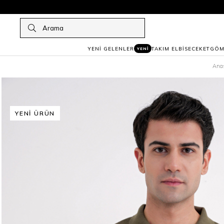
YENİ GELENLER
TAKIM ELBİSE
CEKET
GÖM
YENİ
Ana
YENI ÜRÜN