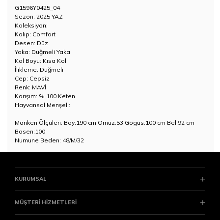
G1596Y0425_04
Sezon: 2025 YAZ
Koleksiyon:
Kalıp: Comfort
Desen: Düz
Yaka: Düğmeli Yaka
Kol Boyu: Kısa Kol
İlikleme: Düğmeli
Cep: Cepsiz
Renk: MAVİ
Karışım: % 100 Keten
Hayvansal Menşeli:
Manken Ölçüleri: Boy:190 cm Omuz:53 Gögüs:100 cm Bel:92 cm
Basen:100
Numune Beden: 48/M/32
KURUMSAL
MÜŞTERİ HİZMETLERİ