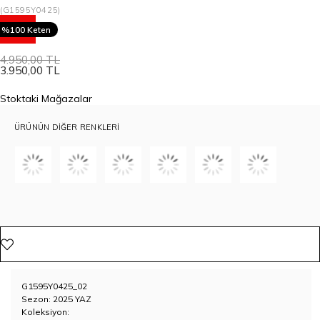
(G1595Y0425)
20
%100 Keten
4.950,00 TL
3.950,00 TL
Stoktaki Mağazalar
ÜRÜNÜN DIĞER RENKLERI
G1595Y0425_02
Sezon: 2025 YAZ
Koleksiyon: