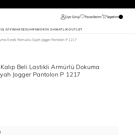
Üye Girişi
Favorilerim
Sepetim
DIŞ GİYİM
AKSESUAR
SMOKİN DAMATLIK
OUTLET
okuma Esnek Pamuklu Siyah Jogger Pantolon P 1217
 Kalıp Beli Lastikli Armürlü Dokuma
yah Jogger Pantolon P 1217
I