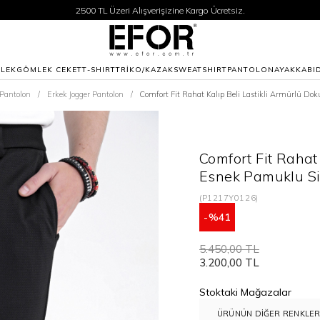
2500 TL Üzeri Alışverişizine Kargo Ücretsiz.
Siparişleriniz 1-3 iş günü içerisinde kargoya verilecektir.
2500 TL Üzeri Alışverişizine Kargo Ücretsiz.
Siparişleriniz 1-3 iş günü içerisinde kargoya verilecektir.
LEK
GÖMLEK CEKET
T-SHIRT
TRİKO/KAZAK
SWEATSHIRT
PANTOLON
AYAKKABI
 Pantolon
Erkek Jogger Pantolon
Comfort Fit Rahat Kalıp Beli Lastikli Armürlü D
Comfort Fit Rahat
Esnek Pamuklu Si
(P1217Y0126)
41
5.450,00 TL
3.200,00 TL
Stoktaki Mağazalar
ÜRÜNÜN DIĞER RENKLER