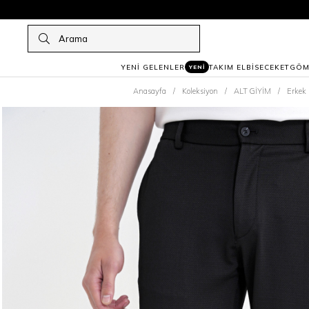
YENİ GELENLER
TAKIM ELBİSE
CEKET
GÖM
YENİ
Anasayfa
Koleksiyon
ALT GİYİM
Erkek