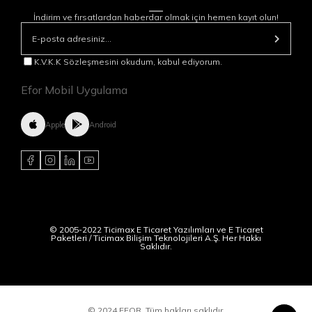
İndirim ve fırsatlardan haberdar olmak için hemen kayıt olun!
K.V.K.K Sözleşmesini okudum, kabul ediyorum.
Efor Mobil Uygulama
Apple
Android
© 2005-2022 Ticimax E Ticaret Yazılımları ve E Ticaret
Paketleri / Ticimax Bilişim Teknolojileri A.Ş. Her Hakkı
Saklıdır.
© 2024 EFOR, Tüm hakları saklıdır.