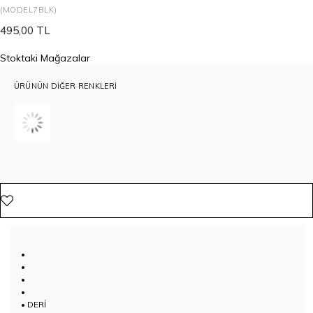
(MODEL7BLK)
495,00 TL
Stoktaki Mağazalar
ÜRÜNÜN DIĞER RENKLERI
•
•
•
•
• DERİ