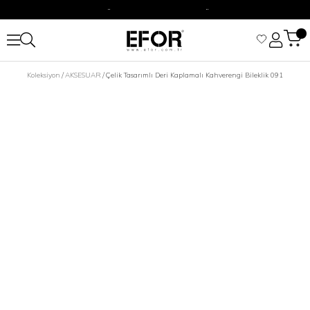
2500 TL Üzeri Alışverişizine Kargo Ücretsiz.
Siparişleriniz 1-3 iş günü içerisinde kargoya verilecektir.
2500 TL Üzeri Alışverişizine Kargo Ücretsiz.
Koleksiyon
AKSESUAR
Çelik Tasarımlı Deri Kaplamalı Kahverengi Bileklik 091
Siparişleriniz 1-3 iş günü içerisinde kargoya verilecektir.