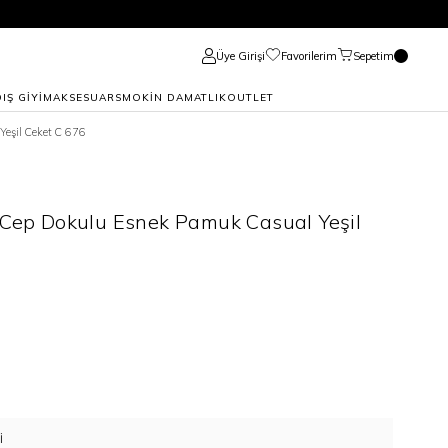
Üye Girişi
Favorilerim
Sepetim
DIŞ GİYİM
AKSESUAR
SMOKİN DAMATLIK
OUTLET
Yeşil Ceket C 676
a Cep Dokulu Esnek Pamuk Casual Yeşil
I