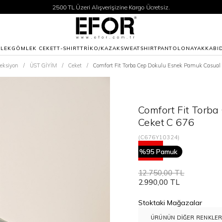
2500 TL Üzeri Alışverişizine Kargo Ücretsiz.
Siparişleriniz 1-3 iş günü içerisinde kargoya verilecektir.
2500 TL Üzeri Alışverişizine Kargo Ücretsiz.
Siparişleriniz 1-3 iş günü içerisinde kargoya verilecektir.
LEK
GÖMLEK CEKET
T-SHIRT
TRİKO/KAZAK
SWEATSHIRT
PANTOLON
AYAKKABI
leksiyon
ÜST GİYİM
Ceket
Comfort Fit Torba Cep Dokulu Esnek Pamuk Casual 
Comfort Fit Torb
Ceket C 676
(C676Y10324)
77
%95 Pamuk
12.750,00 TL
2.990,00 TL
Stoktaki Mağazalar
ÜRÜNÜN DIĞER RENKLER