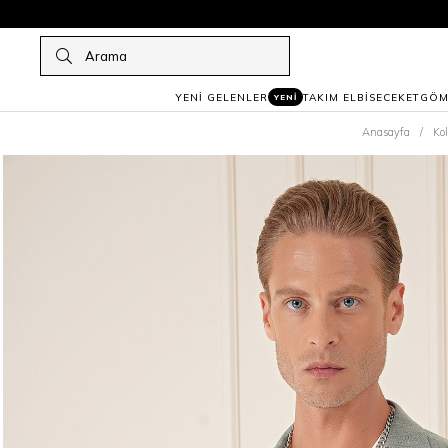
YENİ GELENLER
TAKIM ELBİSE
CEKET
GÖM
YENİ
Anasayfa
Ko