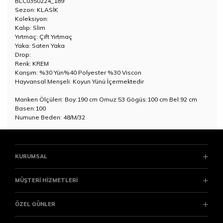
BLC0350224_189
Sezon: KLASİK
Koleksiyon:
Kalıp: Slim
Yırtmaç: Çift Yırtmaç
Yaka: Saten Yaka
Drop:
Renk: KREM
Karışım: %30 Yün%40 Polyester %30 Viscon
Hayvansal Menşeli: Koyun Yünü İçermektedir
Manken Ölçüleri: Boy:190 cm Omuz:53 Gögüs:100 cm Bel:92 cm
Basen:100
Numune Beden: 48/M/32
KURUMSAL
MÜŞTERİ HİZMETLERİ
ÖZEL GÜNLER