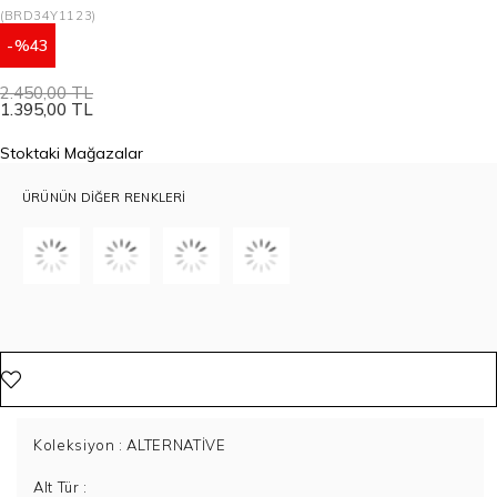
(BRD34Y1123)
43
2.450,00 TL
1.395,00 TL
Stoktaki Mağazalar
ÜRÜNÜN DIĞER RENKLERI
Koleksiyon
: ALTERNATİVE
Alt Tür
: