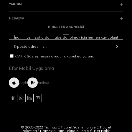
YARDIM
HESABIM
E-BÜLTEN ABONELİĞİ
İndirim ve fırsatlardan haberdar olmak için hemen kayıt olun!
K.V.K.K Sözleşmesini okudum, kabul ediyorum.
Efor Mobil Uygulama
Apple
Android
© 2005-2022 Ticimax E Ticaret Yazılımları ve E Ticaret
Paketleri / Ticimax Bilişim Teknolojileri A.Ş. Her Hakkı