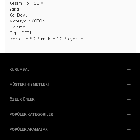
Kesim Tipi
: SLİM FİT
Yaka
:
Kol Boyu
:
Materyal
: KOTON
İlikleme
:
Cep
: CEPLİ
İçerik
: % 90 Pamuk % 10 Polyester
KURUMSAL
MÜŞTERİ HİZMETLERİ
ÖZEL GÜNLER
POPÜLER KATEGORİLER
POPÜLER ARAMALAR