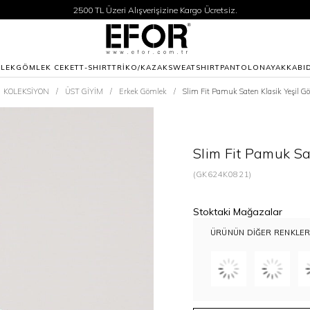
2500 TL Üzeri Alışverişizine Kargo Ücretsiz.
Siparişleriniz 1-3 iş günü içerisinde kargoya verilecektir.
2500 TL Üzeri Alışverişizine Kargo Ücretsiz.
Siparişleriniz 1-3 iş günü içerisinde kargoya verilecektir.
LEK
GÖMLEK CEKET
T-SHIRT
TRİKO/KAZAK
SWEATSHIRT
PANTOLON
AYAKKABI
KOLEKSİYON
ÜST GİYİM
Erkek Gömlek
Slim Fit Pamuk Saten Klasik Yeşil 
Slim Fit Pamuk Sa
(GK624K0821)
Stoktaki Mağazalar
ÜRÜNÜN DIĞER RENKLER