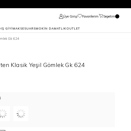
Üye Girişi
Favorilerim
Sepetim
DIŞ GİYİM
AKSESUAR
SMOKİN DAMATLIK
OUTLET
Gömlek Gk 624
ten Klasik Yeşil Gömlek Gk 624
I