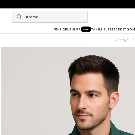
YENİ GELENLER
TAKIM ELBİSE
CEKET
GÖM
YENİ
Anasayfa