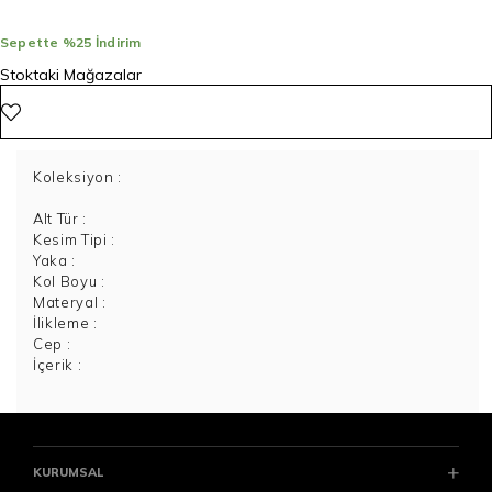
Sepette %25 İndirim
Stoktaki Mağazalar
Koleksiyon
:
Alt Tür
:
Kesim Tipi
:
Yaka
:
Kol Boyu
:
Materyal
:
İlikleme
:
Cep
:
İçerik
:
KURUMSAL